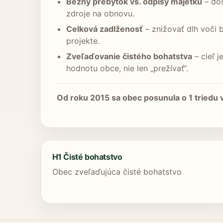
Bežný prebytok vs. odpisy majetku
– dos
zdroje na obnovu.
Celková zadlženosť
– znižovať dlh voči 
projekte.
Zveľaďovanie čistého bohatstva
– cieľ 
hodnotu obce, nie len „prežívať“.
Od roku 2015 sa obec posunula o 1 triedu 
H1 Čisté bohatstvo
Obec zveľaďujúca čisté bohatstvo