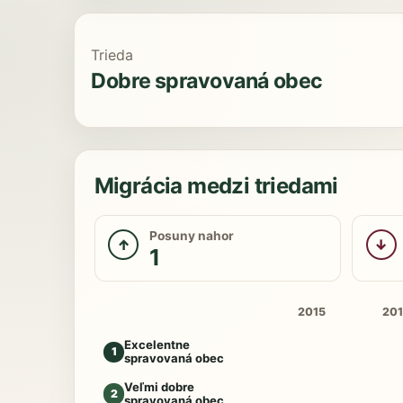
Trieda
Dobre spravovaná obec
Migrácia medzi triedami
Posuny nahor
↑
↓
1
2015
20
Excelentne
1
spravovaná obec
Veľmi dobre
2
spravovaná obec