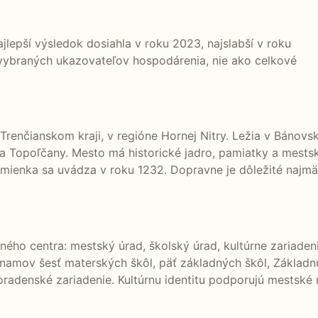
ajlepší výsledok dosiahla v roku 2023, najslabší v roku
 vybraných ukazovateľov hospodárenia, nie ako celkové
nčianskom kraji, v regióne Hornej Nitry. Ležia v Bánovskej
 a Topoľčany. Mesto má historické jadro, pamiatky a mests
ienka sa uvádza v roku 1232. Dopravne je dôležité najmä 
ého centra: mestský úrad, školský úrad, kultúrne zariaden
namov šesť materských škôl, päť základných škôl, Základnú
oradenské zariadenie. Kultúrnu identitu podporujú mestské no