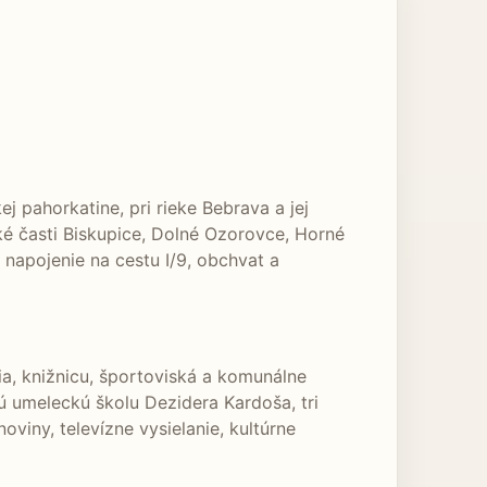
 pahorkatine, pri rieke Bebrava a jej
ké časti Biskupice, Dolné Ozorovce, Horné
napojenie na cestu I/9, obchvat a
ia, knižnicu, športoviská a komunálne
 umeleckú školu Dezidera Kardoša, tri
viny, televízne vysielanie, kultúrne