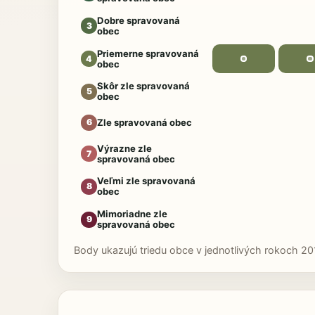
Dobre spravovaná
3
obec
Priemerne spravovaná
4
obec
Skôr zle spravovaná
5
obec
Zle spravovaná obec
6
Výrazne zle
7
spravovaná obec
Veľmi zle spravovaná
8
obec
Mimoriadne zle
9
spravovaná obec
Body ukazujú triedu obce v jednotlivých rokoch 20