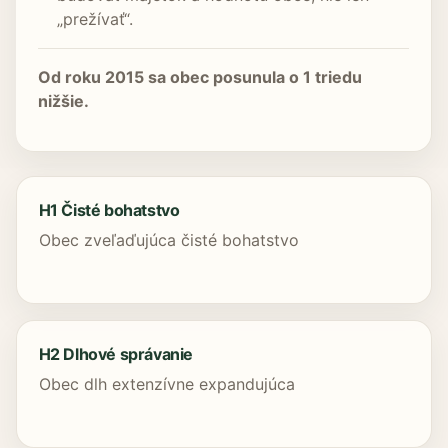
„prežívať“.
Od roku 2015 sa obec posunula o 1 triedu
nižšie.
H1 Čisté bohatstvo
Obec zveľaďujúca čisté bohatstvo
H2 Dlhové správanie
Obec dlh extenzívne expandujúca