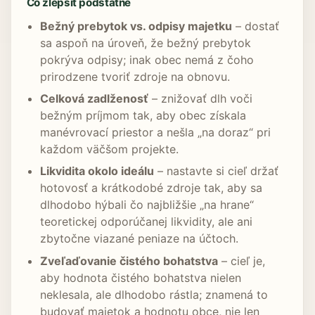
Čo zlepšiť podstatne
Bežný prebytok vs. odpisy majetku
– dostať
sa aspoň na úroveň, že bežný prebytok
pokrýva odpisy; inak obec nemá z čoho
prirodzene tvoriť zdroje na obnovu.
Celková zadlženosť
– znižovať dlh voči
bežným príjmom tak, aby obec získala
manévrovací priestor a nešla „na doraz“ pri
každom väčšom projekte.
Likvidita okolo ideálu
– nastavte si cieľ držať
hotovosť a krátkodobé zdroje tak, aby sa
dlhodobo hýbali čo najbližšie „na hrane“
teoretickej odporúčanej likvidity, ale ani
zbytočne viazané peniaze na účtoch.
Zveľaďovanie čistého bohatstva
– cieľ je,
aby hodnota čistého bohatstva nielen
neklesala, ale dlhodobo rástla; znamená to
budovať majetok a hodnotu obce, nie len