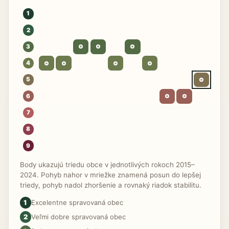
1
2
3
4
5
6
7
8
9
Body ukazujú triedu obce v jednotlivých rokoch 2015–
2024. Pohyb nahor v mriežke znamená posun do lepšej
triedy, pohyb nadol zhoršenie a rovnaký riadok stabilitu.
1
Excelentne spravovaná obec
2
Veľmi dobre spravovaná obec