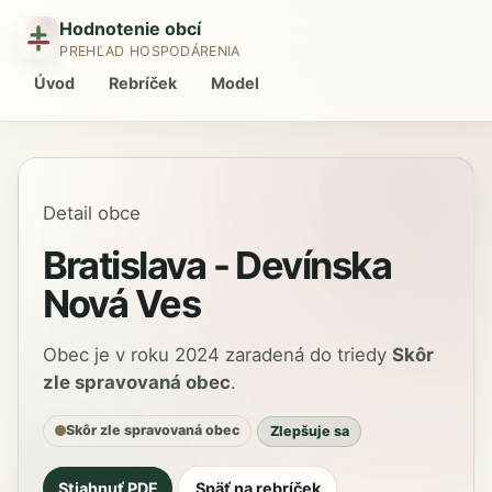
Hodnotenie obcí
PREHĽAD HOSPODÁRENIA
Úvod
Rebríček
Model
Detail obce
Bratislava - Devínska
Nová Ves
Obec je v roku 2024 zaradená do triedy
Skôr
zle spravovaná obec
.
Skôr zle spravovaná obec
Zlepšuje sa
Stiahnuť PDF
Späť na rebríček