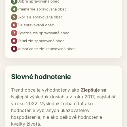
3
Dobre spravovaná obec
4
Priemerne spravovaná obec
5
Skôr zle spravovaná obec
6
Zle spravovaná obec
7
Výrazne zle spravovaná obec
8
Veľmi zle spravovaná obec
9
Mimoriadne zle spravovaná obec
Slovné hodnotenie
Trend obce je vyhodnotený ako
Zlepšuje sa
.
Najlepší výsledok dosiahla v roku 2017, najslabší
v roku 2022. Výsledok treba čítať ako
hodnotenie vybraných ukazovateľov
hospodárenia, nie ako celkové hodnotenie
kvality života.