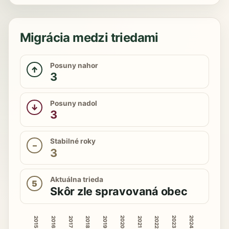
Migrácia medzi triedami
Posuny nahor
↑
3
Posuny nadol
↓
3
Stabilné roky
–
3
Aktuálna trieda
5
Skôr zle spravovaná obec
2020
2023
2024
2015
2016
2018
2019
2022
2017
2021