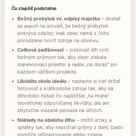
Čo zlepšiť podstatne
Bežný prebytok vs. odpisy majetku
– dostať
sa aspoň na úroveň, že bežný prebytok
pokrýva odpisy; inak obec nemá z čoho
prirodzene tvoriť zdroje na obnovu.
Celková zadlženosť
– znižovať dlh voči
bežným príjmom tak, aby obec získala
manévrovací priestor a nešla „na doraz“ pri
každom väčšom projekte.
Likvidita okolo ideálu
– nastavte si cieľ držať
hotovosť a krátkodobé zdroje tak, aby sa
dlhodobo hýbali čo najbližšie „na hrane“
teoretickej odporúčanej likvidity, ale ani
zbytočne viazané peniaze na účtoch.
Náklady na obsluhu dlhu
– znížiť úroky a
splátky tak, aby nezožrali príjmy z daní; často
pomôže refinancovanie alebo zmena