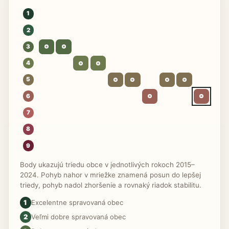
1
2
3
4
5
6
7
8
9
Body ukazujú triedu obce v jednotlivých rokoch 2015–
2024. Pohyb nahor v mriežke znamená posun do lepšej
triedy, pohyb nadol zhoršenie a rovnaký riadok stabilitu.
1
Excelentne spravovaná obec
2
Veľmi dobre spravovaná obec