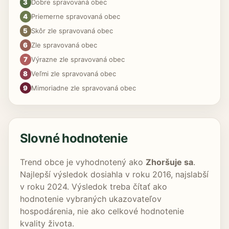
3
Dobre spravovaná obec
4
Priemerne spravovaná obec
5
Skôr zle spravovaná obec
6
Zle spravovaná obec
7
Výrazne zle spravovaná obec
8
Veľmi zle spravovaná obec
9
Mimoriadne zle spravovaná obec
Slovné hodnotenie
Trend obce je vyhodnotený ako
Zhoršuje sa
.
Najlepší výsledok dosiahla v roku 2016, najslabší
v roku 2024. Výsledok treba čítať ako
hodnotenie vybraných ukazovateľov
hospodárenia, nie ako celkové hodnotenie
kvality života.