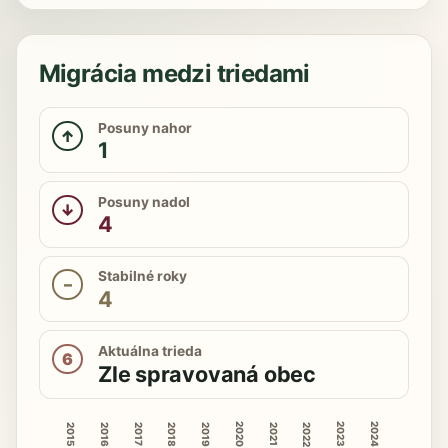
Migrácia medzi triedami
Posuny nahor
↑
1
Posuny nadol
↓
4
Stabilné roky
–
4
Aktuálna trieda
6
Zle spravovaná obec
2020
2023
2024
2015
2016
2018
2019
2022
2017
2021