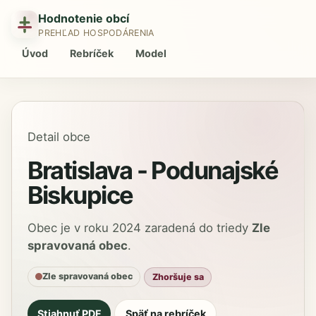
Hodnotenie obcí
PREHĽAD HOSPODÁRENIA
Úvod
Rebríček
Model
Detail obce
Bratislava - Podunajské
Biskupice
Obec je v roku 2024 zaradená do triedy
Zle
spravovaná obec
.
Zle spravovaná obec
Zhoršuje sa
Stiahnuť PDF
Späť na rebríček