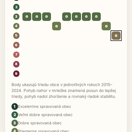
2
3
4
5
6
7
8
9
Body ukazujú triedu obce v jednotlivých rokoch 2015–
2024. Pohyb nahor v mriežke znamená posun do lepšej
triedy, pohyb nadol zhoršenie a rovnaký riadok stabilitu.
1
Excelentne spravovaná obec
2
Veľmi dobre spravovaná obec
3
Dobre spravovaná obec
4
Priemerne spravovaná obec