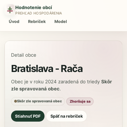
Hodnotenie obcí
PREHĽAD HOSPODÁRENIA
Úvod
Rebríček
Model
Detail obce
Bratislava - Rača
Obec je v roku 2024 zaradená do triedy
Skôr
zle spravovaná obec
.
Skôr zle spravovaná obec
Zhoršuje sa
Stiahnuť PDF
Späť na rebríček