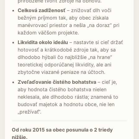
prirodzene tvoriť zdroje na obnovu.
Celková zadlženosť
– znižovať dlh voči
bežným príjmom tak, aby obec získala
manévrovací priestor a nešla „na doraz“ pri
každom väčšom projekte.
Likvidita okolo ideálu
– nastavte si cieľ držať
hotovosť a krátkodobé zdroje tak, aby sa
dlhodobo hýbali čo najbližšie „na hrane“
teoretickej odporúčanej likvidity, ale ani
zbytočne viazané peniaze na účtoch.
Zveľaďovanie čistého bohatstva
– cieľ je,
aby hodnota čistého bohatstva nielen
neklesala, ale dlhodobo rástla; znamená to
budovať majetok a hodnotu obce, nie len
„prežívať“.
Od roku 2015 sa obec posunula o 2 triedy
nižšie.