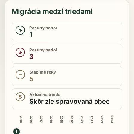
Migrácia medzi triedami
Posuny nahor
↑
1
Posuny nadol
↓
3
Stabilné roky
–
5
Aktuálna trieda
5
Skôr zle spravovaná obec
2020
2023
2024
2015
2016
2018
2019
2022
2017
2021
1