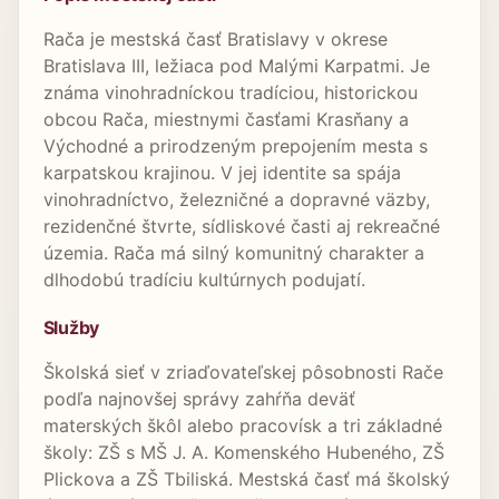
Rača je mestská časť Bratislavy v okrese
Bratislava III, ležiaca pod Malými Karpatmi. Je
známa vinohradníckou tradíciou, historickou
obcou Rača, miestnymi časťami Krasňany a
Východné a prirodzeným prepojením mesta s
karpatskou krajinou. V jej identite sa spája
vinohradníctvo, železničné a dopravné väzby,
rezidenčné štvrte, sídliskové časti aj rekreačné
územia. Rača má silný komunitný charakter a
dlhodobú tradíciu kultúrnych podujatí.
Služby
Školská sieť v zriaďovateľskej pôsobnosti Rače
podľa najnovšej správy zahŕňa deväť
materských škôl alebo pracovísk a tri základné
školy: ZŠ s MŠ J. A. Komenského Hubeného, ZŠ
Plickova a ZŠ Tbiliská. Mestská časť má školský