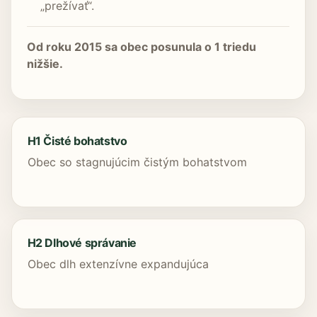
„prežívať“.
Od roku 2015 sa obec posunula o 1 triedu
nižšie.
H1 Čisté bohatstvo
Obec so stagnujúcim čistým bohatstvom
H2 Dlhové správanie
Obec dlh extenzívne expandujúca