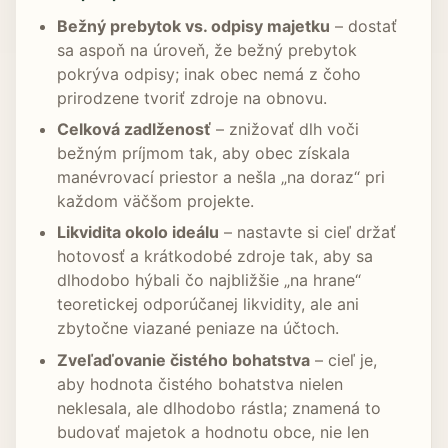
Bežný prebytok vs. odpisy majetku
– dostať
sa aspoň na úroveň, že bežný prebytok
pokrýva odpisy; inak obec nemá z čoho
prirodzene tvoriť zdroje na obnovu.
Celková zadlženosť
– znižovať dlh voči
bežným príjmom tak, aby obec získala
manévrovací priestor a nešla „na doraz“ pri
každom väčšom projekte.
Likvidita okolo ideálu
– nastavte si cieľ držať
hotovosť a krátkodobé zdroje tak, aby sa
dlhodobo hýbali čo najbližšie „na hrane“
teoretickej odporúčanej likvidity, ale ani
zbytočne viazané peniaze na účtoch.
Zveľaďovanie čistého bohatstva
– cieľ je,
aby hodnota čistého bohatstva nielen
neklesala, ale dlhodobo rástla; znamená to
budovať majetok a hodnotu obce, nie len