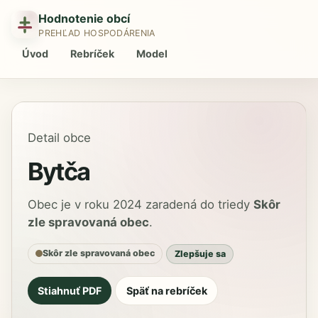
Hodnotenie obcí
PREHĽAD HOSPODÁRENIA
Úvod
Rebríček
Model
Detail obce
Bytča
Obec je v roku 2024 zaradená do triedy
Skôr
zle spravovaná obec
.
Skôr zle spravovaná obec
Zlepšuje sa
Stiahnuť PDF
Späť na rebríček