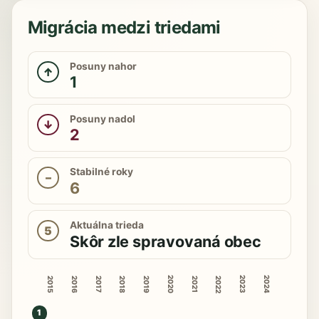
Migrácia medzi triedami
Posuny nahor
↑
1
Posuny nadol
↓
2
Stabilné roky
–
6
Aktuálna trieda
5
Skôr zle spravovaná obec
2020
2023
2024
2015
2016
2018
2019
2022
2017
2021
1