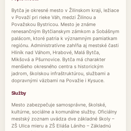
Bytča je okresné mesto v Žilinskom kraji, ležiace
v Považí pri rieke Váh, medzi Žilinou a
Považskou Bystricou. Mesto je známe
renesančným Bytčianskym zámkom a Sobášnym
palácom, ktoré patria k významným pamiatkam
regiónu. Administratívne zahŕňa aj mestské časti
Hliník nad Váhom, Hrabové, Malá Bytča,
Mikšová a Pšurnovice. Bytča má charakter
menšieho okresného centra s historickým
jadrom, školskou infraštruktúrou, službami a
dopravnými väzbami na Považie i Kysuce.
Služby
Mesto zabezpečuje samosprávne, školské,
kultúrne, sociálne a komunálne služby. Oficiálny
mestský zoznam uvádza dve základné školy –
ZŠ Ulica mieru a ZŠ Eliáša Lániho – Základnú