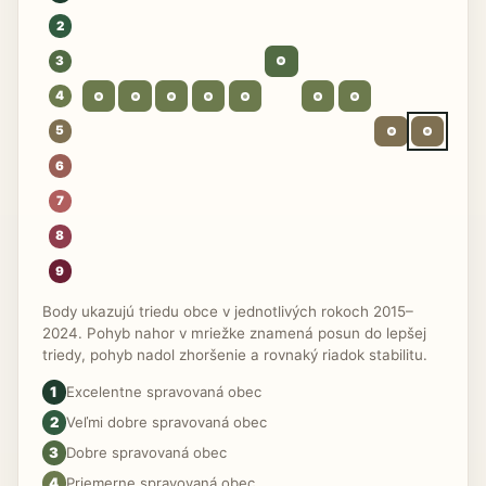
2
3
4
5
6
7
8
9
Body ukazujú triedu obce v jednotlivých rokoch 2015–
2024. Pohyb nahor v mriežke znamená posun do lepšej
triedy, pohyb nadol zhoršenie a rovnaký riadok stabilitu.
1
Excelentne spravovaná obec
2
Veľmi dobre spravovaná obec
3
Dobre spravovaná obec
4
Priemerne spravovaná obec