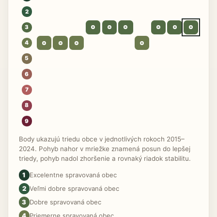
2
3
4
5
6
7
8
9
Body ukazujú triedu obce v jednotlivých rokoch 2015–
2024. Pohyb nahor v mriežke znamená posun do lepšej
triedy, pohyb nadol zhoršenie a rovnaký riadok stabilitu.
1
Excelentne spravovaná obec
2
Veľmi dobre spravovaná obec
3
Dobre spravovaná obec
4
Priemerne spravovaná obec