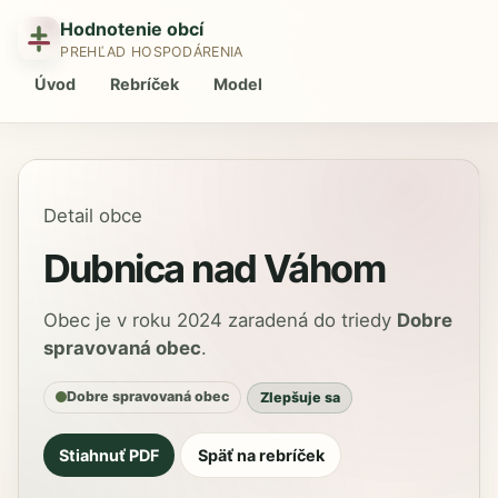
Hodnotenie obcí
PREHĽAD HOSPODÁRENIA
Úvod
Rebríček
Model
Detail obce
Dubnica nad Váhom
Obec je v roku 2024 zaradená do triedy
Dobre
spravovaná obec
.
Dobre spravovaná obec
Zlepšuje sa
Stiahnuť PDF
Späť na rebríček