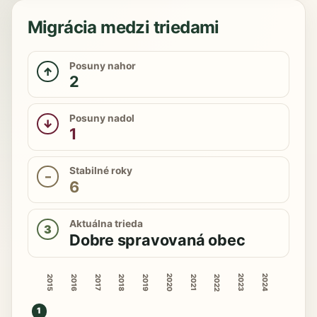
Migrácia medzi triedami
Posuny nahor
↑
2
Posuny nadol
↓
1
Stabilné roky
–
6
Aktuálna trieda
3
Dobre spravovaná obec
2020
2023
2024
2015
2016
2018
2019
2022
2017
2021
1