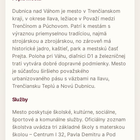
Dubnica nad Váhom je mesto v Trenčianskom
kraji, v okrese Ilava, ležiace v Považí medzi
Trenčínom a Púchovom. Patrí k mestám s
výraznou priemyselnou tradíciou, najmä
strojárskou a zbrojárskou, no zároveň má
historické jadro, kaštieľ, park a mestskú časť
Prejta. Poloha pri Váhu, diaľnici D1 a železničnej
trati vytvára dobré dopravné podmienky. Mesto
je súčasťou širšieho považského
urbanizovaného pásu s väzbami na Ilavu,
Trenčiansku Teplú a Novú Dubnicu.
Služby
Mesto poskytuje školské, kultúrne, sociálne,
športové a komunálne služby. Oficiálny zoznam
školstva uvádza tri základné školy s materskou
školou – Centrum I 32, Pavla Demitru a Pod