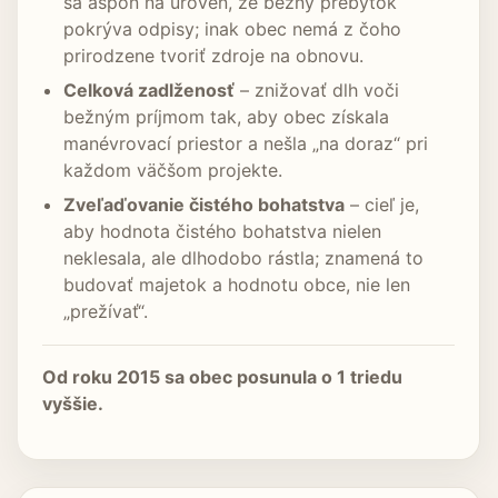
sa aspoň na úroveň, že bežný prebytok
pokrýva odpisy; inak obec nemá z čoho
prirodzene tvoriť zdroje na obnovu.
Celková zadlženosť
– znižovať dlh voči
bežným príjmom tak, aby obec získala
manévrovací priestor a nešla „na doraz“ pri
každom väčšom projekte.
Zveľaďovanie čistého bohatstva
– cieľ je,
aby hodnota čistého bohatstva nielen
neklesala, ale dlhodobo rástla; znamená to
budovať majetok a hodnotu obce, nie len
„prežívať“.
Od roku 2015 sa obec posunula o 1 triedu
vyššie.