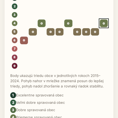
2
3
4
5
6
7
8
9
Body ukazujú triedu obce v jednotlivých rokoch 2015–
2024. Pohyb nahor v mriežke znamená posun do lepšej
triedy, pohyb nadol zhoršenie a rovnaký riadok stabilitu.
1
Excelentne spravovaná obec
2
Veľmi dobre spravovaná obec
3
Dobre spravovaná obec
4
Priemerne spravovaná obec