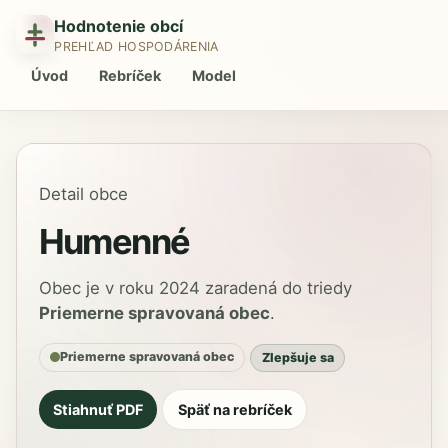
Hodnotenie obcí
PREHĽAD HOSPODÁRENIA
Úvod
Rebríček
Model
Detail obce
Humenné
Obec je v roku 2024 zaradená do triedy
Priemerne spravovaná obec
.
Priemerne spravovaná obec
Zlepšuje sa
Stiahnuť PDF
Späť na rebríček