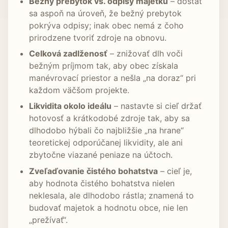
Bežný prebytok vs. odpisy majetku
– dostať
sa aspoň na úroveň, že bežný prebytok
pokrýva odpisy; inak obec nemá z čoho
prirodzene tvoriť zdroje na obnovu.
Celková zadlženosť
– znižovať dlh voči
bežným príjmom tak, aby obec získala
manévrovací priestor a nešla „na doraz“ pri
každom väčšom projekte.
Likvidita okolo ideálu
– nastavte si cieľ držať
hotovosť a krátkodobé zdroje tak, aby sa
dlhodobo hýbali čo najbližšie „na hrane“
teoretickej odporúčanej likvidity, ale ani
zbytočne viazané peniaze na účtoch.
Zveľaďovanie čistého bohatstva
– cieľ je,
aby hodnota čistého bohatstva nielen
neklesala, ale dlhodobo rástla; znamená to
budovať majetok a hodnotu obce, nie len
„prežívať“.