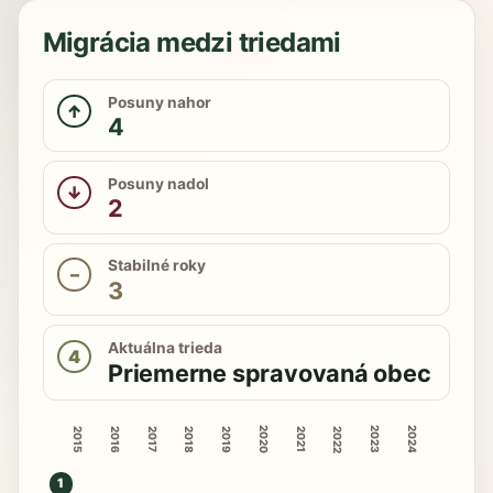
Migrácia medzi triedami
Posuny nahor
↑
4
Posuny nadol
↓
2
Stabilné roky
–
3
Aktuálna trieda
4
Priemerne spravovaná obec
2020
2023
2024
2015
2016
2018
2019
2022
2017
2021
1