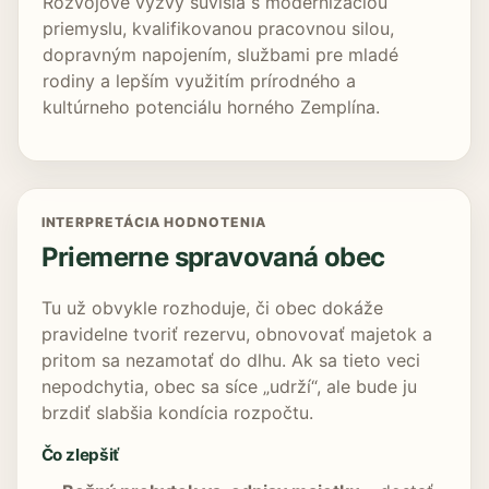
Rozvojové výzvy súvisia s modernizáciou
priemyslu, kvalifikovanou pracovnou silou,
dopravným napojením, službami pre mladé
rodiny a lepším využitím prírodného a
kultúrneho potenciálu horného Zemplína.
INTERPRETÁCIA HODNOTENIA
Priemerne spravovaná obec
Tu už obvykle rozhoduje, či obec dokáže
pravidelne tvoriť rezervu, obnovovať majetok a
pritom sa nezamotať do dlhu. Ak sa tieto veci
nepodchytia, obec sa síce „udrží“, ale bude ju
brzdiť slabšia kondícia rozpočtu.
Čo zlepšiť