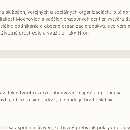
a službách, verejných a sociálnych organizáciách, lokál
Blízkosť Mochoviec a väčších pracovných centier vytvára d
sociálne podnikanie a obecné organizácie poskytujúce vere
 životné prostredie a využitie rieky Hron.
avidelne tvoriť rezervu, obnovovať majetok a pritom sa
tia, obec sa síce „udrží“, ale bude ju brzdiť slabšia
tať sa aspoň na úroveň, že bežný prebytok pokrýva odpisy