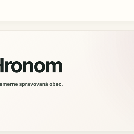
 Hronom
iemerne spravovaná obec
.