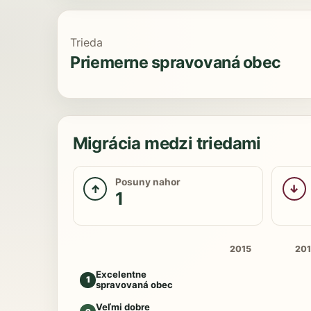
Trieda
Priemerne spravovaná obec
Migrácia medzi triedami
Posuny nahor
↑
↓
1
2015
20
Excelentne
1
spravovaná obec
Veľmi dobre