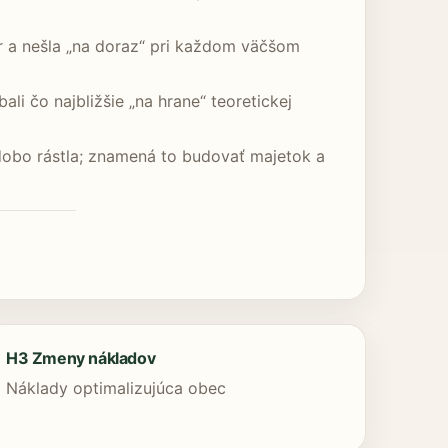
r a nešla „na doraz“ pri každom väčšom
li čo najbližšie „na hrane“ teoretickej
hodobo rástla; znamená to budovať majetok a
H3 Zmeny nákladov
Náklady optimalizujúca obec