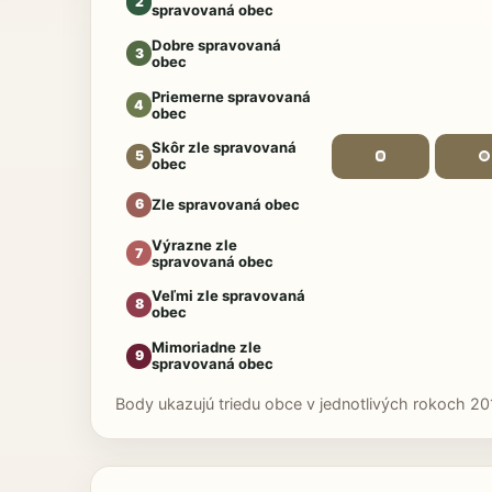
2
spravovaná obec
Dobre spravovaná
3
obec
Priemerne spravovaná
4
obec
Skôr zle spravovaná
5
obec
Zle spravovaná obec
6
Výrazne zle
7
spravovaná obec
Veľmi zle spravovaná
8
obec
Mimoriadne zle
9
spravovaná obec
Body ukazujú triedu obce v jednotlivých rokoch 20