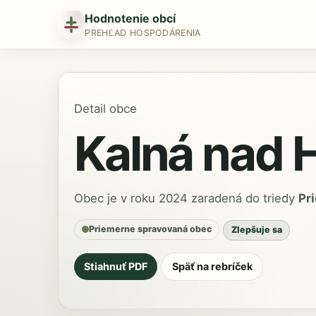
Hodnotenie obcí
PREHĽAD HOSPODÁRENIA
Detail obce
Kalná nad
Obec je v roku 2024 zaradená do triedy
Pr
Priemerne spravovaná obec
Zlepšuje sa
Stiahnuť PDF
Späť na rebríček