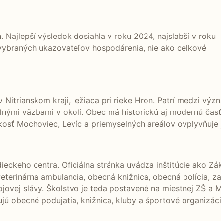
a
. Najlepší výsledok dosiahla v roku 2024, najslabší v roku
 vybraných ukazovateľov hospodárenia, nie ako celkové
 Nitrianskom kraji, ležiaca pri rieke Hron. Patrí medzi vý
nými väzbami v okolí. Obec má historickú aj modernú časť
zkosť Mochoviec, Levíc a priemyselných areálov ovplyvňuje
dieckeho centra. Oficiálna stránka uvádza inštitúcie ako 
 veterinárna ambulancia, obecná knižnica, obecná polícia, 
m bojovej slávy. Školstvo je teda postavené na miestnej ZŠ 
jú obecné podujatia, knižnica, kluby a športové organizáci