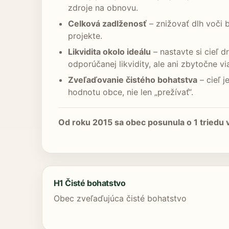
zdroje na obnovu.
Celková zadlženosť
– znižovať dlh voči 
projekte.
Likvidita okolo ideálu
– nastavte si cieľ d
odporúčanej likvidity, ale ani zbytočne v
Zveľaďovanie čistého bohatstva
– cieľ 
hodnotu obce, nie len „prežívať“.
Od roku 2015 sa obec posunula o 1 triedu 
H1 Čisté bohatstvo
Obec zveľaďujúca čisté bohatstvo