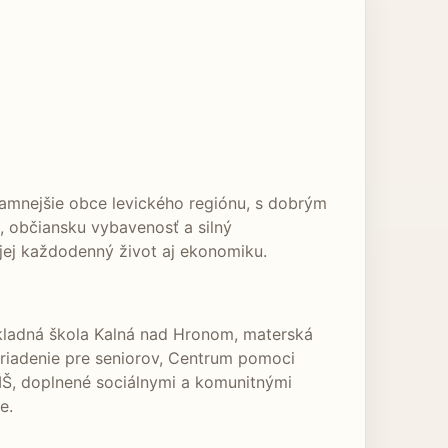
znamnejšie obce levického regiónu, s dobrým
, občiansku vybavenosť a silný
 jej každodenný život aj ekonomiku.
Základná škola Kalná nad Hronom, materská
zariadenie pre seniorov, Centrum pomoci
a MŠ, doplnené sociálnymi a komunitnými
e.