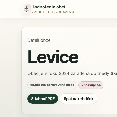
Hodnotenie obcí
PREHĽAD HOSPODÁRENIA
Detail obce
Levice
Obec je v roku 2024 zaradená do triedy
Sk
Skôr zle spravovaná obec
Zhoršuje sa
Stiahnuť PDF
Späť na rebríček