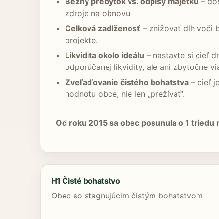
Bežný prebytok vs. odpisy majetku
– dos
zdroje na obnovu.
Celková zadlženosť
– znižovať dlh voči 
projekte.
Likvidita okolo ideálu
– nastavte si cieľ d
odporúčanej likvidity, ale ani zbytočne v
Zveľaďovanie čistého bohatstva
– cieľ 
hodnotu obce, nie len „prežívať“.
Od roku 2015 sa obec posunula o 1 triedu n
H1 Čisté bohatstvo
Obec so stagnujúcim čistým bohatstvom