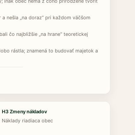
; inak obec nemá z čoho prirodzene tvoriť
r a nešla „na doraz“ pri každom väčšom
li čo najbližšie „na hrane“ teoretickej
hodobo rástla; znamená to budovať majetok a
H3 Zmeny nákladov
Náklady riadiaca obec