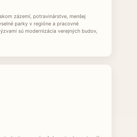
rskom zázemí, potravinárstve, menšej
yselné parky v regióne a pracovné
 Výzvami sú modernizácia verejných budov,