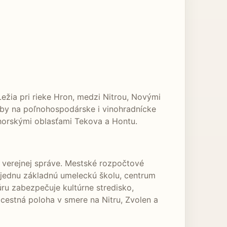
ežia pri rieke Hron, medzi Nitrou, Novými
äzby na poľnohospodárske i vinohradnícke
dhorskými oblasťami Tekova a Hontu.
 a verejnej správe. Mestské rozpočtové
 jednu základnú umeleckú školu, centrum
úru zabezpečuje kultúrne stredisko,
a cestná poloha v smere na Nitru, Zvolen a