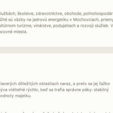
službách, školstve, zdravotníctve, obchode, poľnohospodá
ležité sú väzby na jadrovú energetiku v Mochovciach, priem
túrnom turizme, vinárstve, podujatiach a rozvoji služieb.
acovné miesta.
iacerých dôležitých oblastiach naraz, a preto sa jej ťažko
ýva viditeľné rýchlo, keď sa trafia správne páky: stabilný
hodnoty majetku.