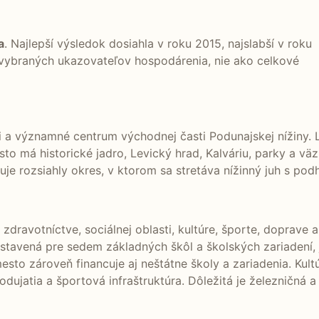
a
. Najlepší výsledok dosiahla v roku 2015, najslabší v roku
 vybraných ukazovateľov hospodárenia, nie ako celkové
i a významné centrum východnej časti Podunajskej nížiny. L
o má historické jadro, Levický hrad, Kalváriu, parky a v
uje rozsiahly okres, v ktorom sa stretáva nížinný juh s po
 zdravotníctve, sociálnej oblasti, kultúre, športe, doprave
ostavená pre sedem základných škôl a školských zariadení,
sto zároveň financuje aj neštátne školy a zariadenia. Kult
odujatia a športová infraštruktúra. Dôležitá je železničná 