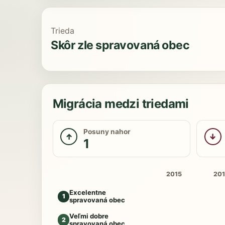
Trieda
Skôr zle spravovaná obec
Migrácia medzi triedami
Posuny nahor
↑
↓
1
2015
20
Excelentne
1
spravovaná obec
Veľmi dobre
2
spravovaná obec