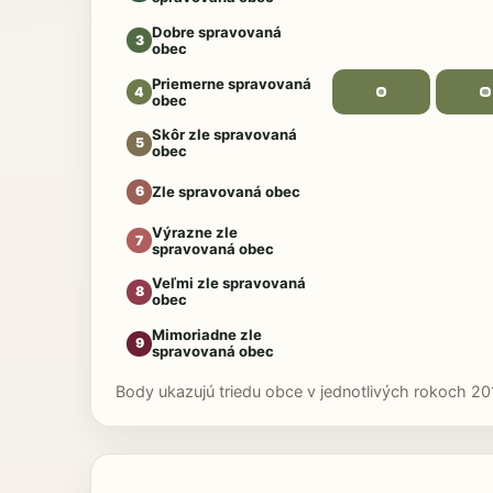
Dobre spravovaná
3
obec
Priemerne spravovaná
4
obec
Skôr zle spravovaná
5
obec
Zle spravovaná obec
6
Výrazne zle
7
spravovaná obec
Veľmi zle spravovaná
8
obec
Mimoriadne zle
9
spravovaná obec
Body ukazujú triedu obce v jednotlivých rokoch 20