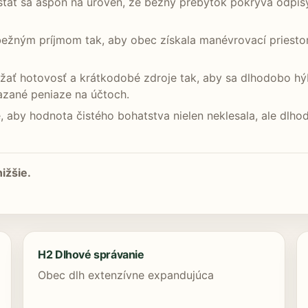
tať sa aspoň na úroveň, že bežný prebytok pokrýva odpisy
bežným príjmom tak, aby obec získala manévrovací priesto
ržať hotovosť a krátkodobé zdroje tak, aby sa dlhodobo hýba
iazané peniaze na účtoch.
je, aby hodnota čistého bohatstva nielen neklesala, ale dl
ižšie.
H2 Dlhové správanie
Obec dlh extenzívne expandujúca