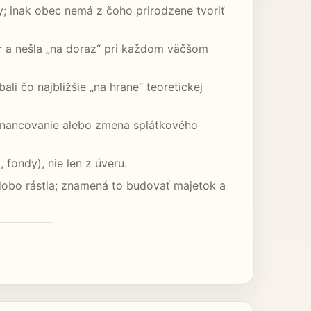
; inak obec nemá z čoho prirodzene tvoriť
r a nešla „na doraz“ pri každom väčšom
li čo najbližšie „na hrane“ teoretickej
efinancovanie alebo zmena splátkového
 fondy), nie len z úveru.
hodobo rástla; znamená to budovať majetok a