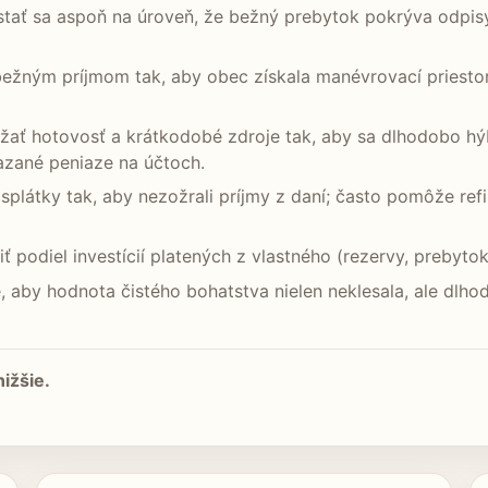
tať sa aspoň na úroveň, že bežný prebytok pokrýva odpisy
bežným príjmom tak, aby obec získala manévrovací priesto
ržať hotovosť a krátkodobé zdroje tak, aby sa dlhodobo hýba
iazané peniaze na účtoch.
 splátky tak, aby nezožrali príjmy z daní; často pomôže r
ť podiel investícií platených z vlastného (rezervy, prebytok,
je, aby hodnota čistého bohatstva nielen neklesala, ale dl
ižšie.