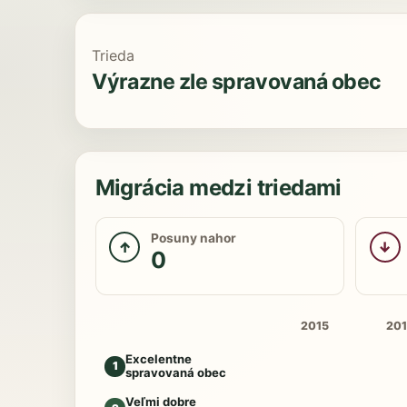
Trieda
Výrazne zle spravovaná obec
Migrácia medzi triedami
Posuny nahor
↑
↓
0
2015
20
Excelentne
1
spravovaná obec
Veľmi dobre