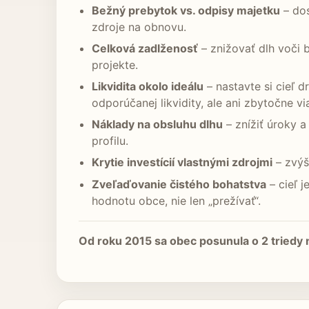
Bežný prebytok vs. odpisy majetku
– dos
zdroje na obnovu.
Celková zadlženosť
– znižovať dlh voči 
projekte.
Likvidita okolo ideálu
– nastavte si cieľ d
odporúčanej likvidity, ale ani zbytočne v
Náklady na obsluhu dlhu
– znížiť úroky a
profilu.
Krytie investícií vlastnými zdrojmi
– zvýši
Zveľaďovanie čistého bohatstva
– cieľ 
hodnotu obce, nie len „prežívať“.
Od roku 2015 sa obec posunula o 2 triedy n