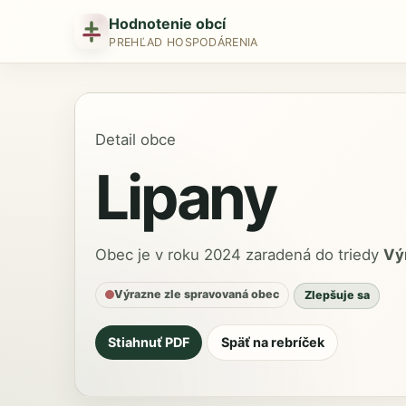
Hodnotenie obcí
PREHĽAD HOSPODÁRENIA
Detail obce
Lipany
Obec je v roku 2024 zaradená do triedy
Vý
Výrazne zle spravovaná obec
Zlepšuje sa
Stiahnuť PDF
Späť na rebríček