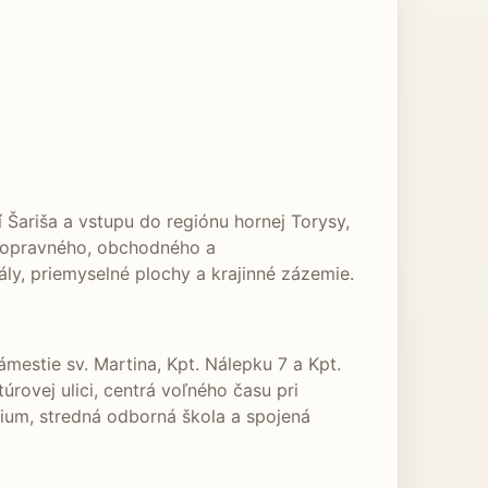
í Šariša a vstupu do regiónu hornej Torysy,
 dopravného, obchodného a
eály, priemyselné plochy a krajinné zázemie.
mestie sv. Martina, Kpt. Nálepku 7 a Kpt.
ovej ulici, centrá voľného času pri
ium, stredná odborná škola a spojená