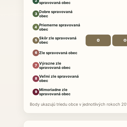
2
spravovaná obec
Dobre spravovaná
3
obec
Priemerne spravovaná
4
obec
Skôr zle spravovaná
5
obec
Zle spravovaná obec
6
Výrazne zle
7
spravovaná obec
Veľmi zle spravovaná
8
obec
Mimoriadne zle
9
spravovaná obec
Body ukazujú triedu obce v jednotlivých rokoch 20