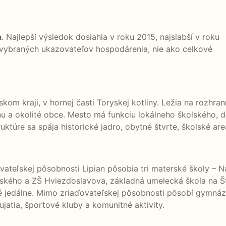
a
. Najlepší výsledok dosiahla v roku 2015, najslabší v roku
 vybraných ukazovateľov hospodárenia, nie ako celkové
om kraji, v hornej časti Toryskej kotliny. Ležia na rozhran
ňu a okolité obce. Mesto má funkciu lokálneho školského,
ruktúre sa spája historické jadro, obytné štvrte, školské ar
ateľskej pôsobnosti Lipian pôsobia tri materské školy – Ná
kého a ZŠ Hviezdoslavova, základná umelecká škola na Štúr
ké jedálne. Mimo zriaďovateľskej pôsobnosti pôsobí gymnáz
ujatia, športové kluby a komunitné aktivity.