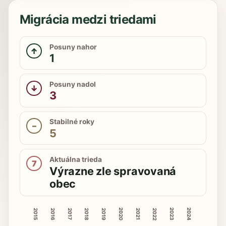
Migrácia medzi triedami
Posuny nahor
↑
1
Posuny nadol
↓
3
Stabilné roky
–
5
Aktuálna trieda
7
Výrazne zle spravovaná
obec
2020
2023
2024
2015
2016
2018
2019
2022
2017
2021