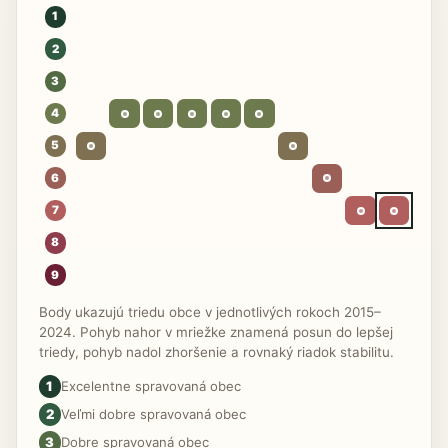
1
2
3
4
5
6
7
8
9
Body ukazujú triedu obce v jednotlivých rokoch 2015–
2024. Pohyb nahor v mriežke znamená posun do lepšej
triedy, pohyb nadol zhoršenie a rovnaký riadok stabilitu.
1
Excelentne spravovaná obec
2
Veľmi dobre spravovaná obec
3
Dobre spravovaná obec