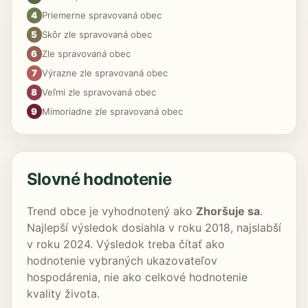
4
Priemerne spravovaná obec
5
Skôr zle spravovaná obec
6
Zle spravovaná obec
7
Výrazne zle spravovaná obec
8
Veľmi zle spravovaná obec
9
Mimoriadne zle spravovaná obec
Slovné hodnotenie
Trend obce je vyhodnotený ako
Zhoršuje sa
.
Najlepší výsledok dosiahla v roku 2018, najslabší
v roku 2024. Výsledok treba čítať ako
hodnotenie vybraných ukazovateľov
hospodárenia, nie ako celkové hodnotenie
kvality života.