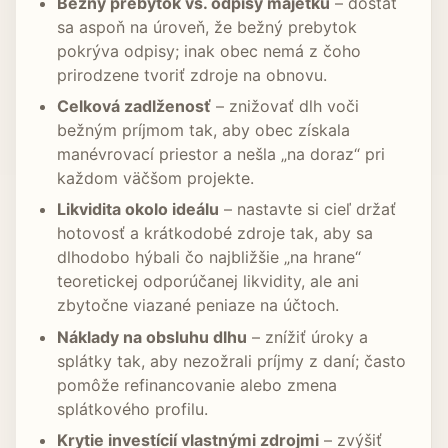
Bežný prebytok vs. odpisy majetku
– dostať
sa aspoň na úroveň, že bežný prebytok
pokrýva odpisy; inak obec nemá z čoho
prirodzene tvoriť zdroje na obnovu.
Celková zadlženosť
– znižovať dlh voči
bežným príjmom tak, aby obec získala
manévrovací priestor a nešla „na doraz“ pri
každom väčšom projekte.
Likvidita okolo ideálu
– nastavte si cieľ držať
hotovosť a krátkodobé zdroje tak, aby sa
dlhodobo hýbali čo najbližšie „na hrane“
teoretickej odporúčanej likvidity, ale ani
zbytočne viazané peniaze na účtoch.
Náklady na obsluhu dlhu
– znížiť úroky a
splátky tak, aby nezožrali príjmy z daní; často
pomôže refinancovanie alebo zmena
splátkového profilu.
Krytie investícií vlastnými zdrojmi
– zvýšiť