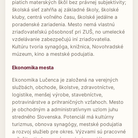
piatich materských škôl bez právnej subjektivity;
školská sieť zahŕňa aj základné školy, školské
kluby, centrá voľného času, školské jedálne a
poradenské zariadenia. Mesto nemá vlastnú
zriaďovateľskú pôsobnosť pri ZUŠ, no umelecké
vzdelávanie zabezpečujú iní zriaďovatelia.
Kultúru tvoria synagóga, knižnica, Novohradské
múzeum, kino a mestské podujatia.
Ekonomika mesta
Ekonomika Lučenca je založená na verejných
službách, obchode, školstve, zdravotníctve,
logistike, menšej výrobe, stavebníctve,
potravinárstve a prihraničných vzťahoch. Mesto
je obchodným a administratívnym uzlom juhu
stredného Slovenska. Potenciál má kultúrny
turizmus, obnova synagógy, mestské podujatia
a rozvoj služieb pre okres. Výzvami sú pracovné