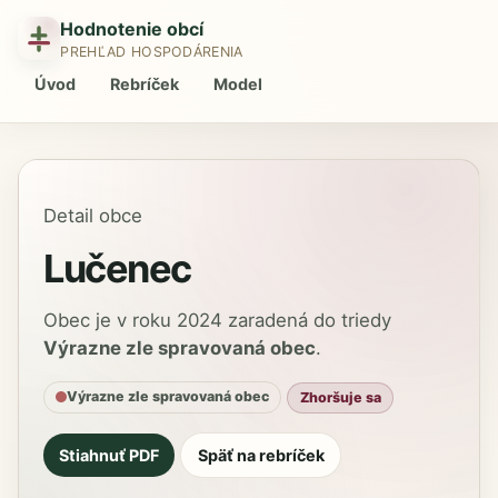
Hodnotenie obcí
PREHĽAD HOSPODÁRENIA
Úvod
Rebríček
Model
Detail obce
Lučenec
Obec je v roku 2024 zaradená do triedy
Výrazne zle spravovaná obec
.
Výrazne zle spravovaná obec
Zhoršuje sa
Stiahnuť PDF
Späť na rebríček