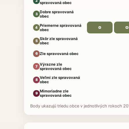
2
spravovaná obec
Dobre spravovaná
3
obec
Priemerne spravovaná
4
obec
Skôr zle spravovaná
5
obec
Zle spravovaná obec
6
Výrazne zle
7
spravovaná obec
Veľmi zle spravovaná
8
obec
Mimoriadne zle
9
spravovaná obec
Body ukazujú triedu obce v jednotlivých rokoch 20