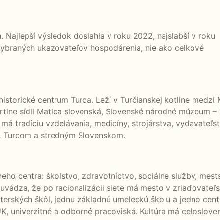
a
. Najlepší výsledok dosiahla v roku 2022, najslabší v roku
 vybraných ukazovateľov hospodárenia, nie ako celkové
 historické centrum Turca. Leží v Turčianskej kotline medz
rtine sídli Matica slovenská, Slovenské národné múzeum –
o má tradíciu vzdelávania, medicíny, strojárstva, vydavateľst
, Turcom a stredným Slovenskom.
eho centra: školstvo, zdravotníctvo, sociálne služby, mest
 uvádza, že po racionalizácii siete má mesto v zriaďovateľs
terských škôl, jednu základnú umeleckú školu a jedno cen
 UK, univerzitné a odborné pracoviská. Kultúra má celoslov