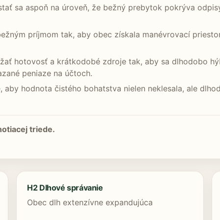
tať sa aspoň na úroveň, že bežný prebytok pokrýva odpisy
bežným príjmom tak, aby obec získala manévrovací priesto
ržať hotovosť a krátkodobé zdroje tak, aby sa dlhodobo hýba
iazané peniaze na účtoch.
je, aby hodnota čistého bohatstva nielen neklesala, ale dl
otiacej triede.
H2 Dlhové správanie
Obec dlh extenzívne expandujúca