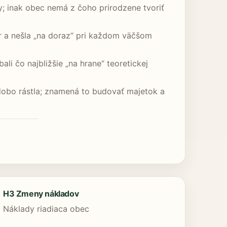
; inak obec nemá z čoho prirodzene tvoriť
r a nešla „na doraz“ pri každom väčšom
li čo najbližšie „na hrane“ teoretickej
hodobo rástla; znamená to budovať majetok a
H3 Zmeny nákladov
Náklady riadiaca obec