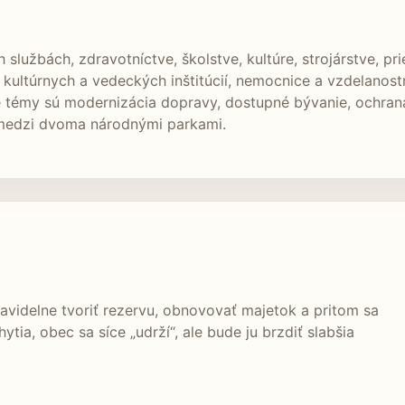
 službách, zdravotníctve, školstve, kultúre, strojárstve, 
ultúrnych a vedeckých inštitúcií, nemocnice a vzdelanost
é témy sú modernizácia dopravy, dostupné bývanie, ochran
y medzi dvoma národnými parkami.
avidelne tvoriť rezervu, obnovovať majetok a pritom sa
tia, obec sa síce „udrží“, ale bude ju brzdiť slabšia