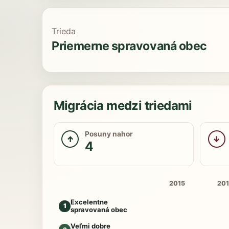
Trieda
Priemerne spravovaná obec
Migrácia medzi triedami
Posuny nahor
↑
↓
4
2015
20
Excelentne
1
spravovaná obec
Veľmi dobre