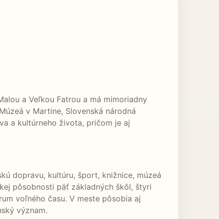
i Malou a Veľkou Fatrou a má mimoriadny
 Múzeá v Martine, Slovenská národná
va a kultúrneho života, pričom je aj
skú dopravu, kultúru, šport, knižnice, múzeá
kej pôsobnosti päť základných škôl, štyri
trum voľného času. V meste pôsobia aj
enský význam.