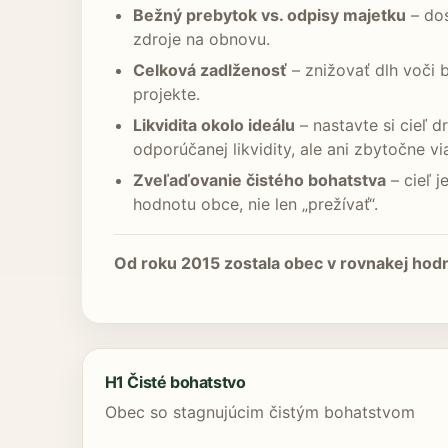
Bežný prebytok vs. odpisy majetku
– dos
zdroje na obnovu.
Celková zadlženosť
– znižovať dlh voči 
projekte.
Likvidita okolo ideálu
– nastavte si cieľ d
odporúčanej likvidity, ale ani zbytočne v
Zveľaďovanie čistého bohatstva
– cieľ 
hodnotu obce, nie len „prežívať“.
Od roku 2015 zostala obec v rovnakej hodn
H1 Čisté bohatstvo
Obec so stagnujúcim čistým bohatstvom