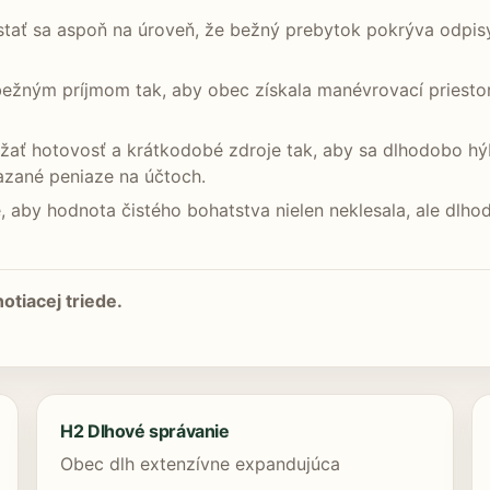
tať sa aspoň na úroveň, že bežný prebytok pokrýva odpisy
bežným príjmom tak, aby obec získala manévrovací priesto
ržať hotovosť a krátkodobé zdroje tak, aby sa dlhodobo hýba
iazané peniaze na účtoch.
je, aby hodnota čistého bohatstva nielen neklesala, ale dl
otiacej triede.
H2 Dlhové správanie
Obec dlh extenzívne expandujúca