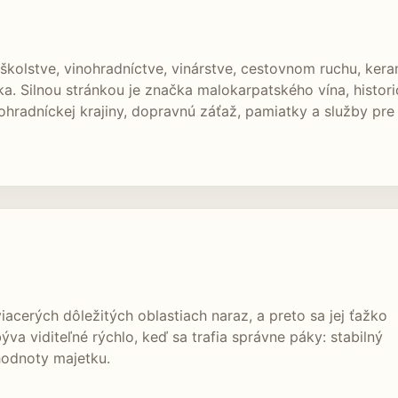
kolstve, vinohradníctve, vinárstve, cestovnom ruchu, kera
a. Silnou stránkou je značka malokarpatského vína, histori
ohradníckej krajiny, dopravnú záťaž, pamiatky a služby pre
iacerých dôležitých oblastiach naraz, a preto sa jej ťažko
ýva viditeľné rýchlo, keď sa trafia správne páky: stabilný
hodnoty majetku.