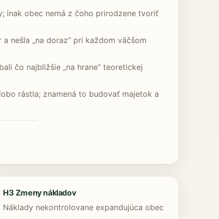
; inak obec nemá z čoho prirodzene tvoriť
r a nešla „na doraz“ pri každom väčšom
li čo najbližšie „na hrane“ teoretickej
hodobo rástla; znamená to budovať majetok a
H3 Zmeny nákladov
Náklady nekontrolovane expandujúca obec