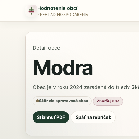
Hodnotenie obcí
PREHĽAD HOSPODÁRENIA
Detail obce
Modra
Obec je v roku 2024 zaradená do triedy
Sk
Skôr zle spravovaná obec
Zhoršuje sa
Stiahnuť PDF
Späť na rebríček