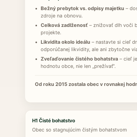
Bežný prebytok vs. odpisy majetku
– dos
zdroje na obnovu.
Celková zadlženosť
– znižovať dlh voči 
projekte.
Likvidita okolo ideálu
– nastavte si cieľ d
odporúčanej likvidity, ale ani zbytočne v
Zveľaďovanie čistého bohatstva
– cieľ 
hodnotu obce, nie len „prežívať“.
Od roku 2015 zostala obec v rovnakej hodn
H1 Čisté bohatstvo
Obec so stagnujúcim čistým bohatstvom