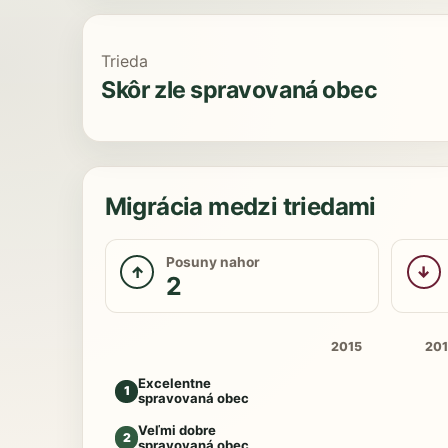
Trieda
Skôr zle spravovaná obec
Migrácia medzi triedami
Posuny nahor
↑
↓
2
2015
20
Excelentne
1
spravovaná obec
Veľmi dobre
2
spravovaná obec