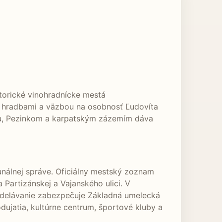
storické vinohradnícke mestá
i hradbami a väzbou na osobnosť Ľudovíta
vou, Pezinkom a karpatským zázemím dáva
unálnej správe. Oficiálny mestský zoznam
Partizánskej a Vajanského ulici. V
zdelávanie zabezpečuje Základná umelecká
dujatia, kultúrne centrum, športové kluby a