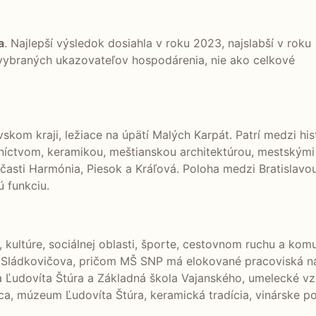
a
. Najlepší výsledok dosiahla v roku 2023, najslabší v roku
 vybraných ukazovateľov hospodárenia, nie ako celkové
skom kraji, ležiace na úpätí Malých Karpát. Patrí medzi hi
dníctvom, keramikou, meštianskou architektúrou, mestským
e časti Harmónia, Piesok a Kráľová. Poloha medzi Bratisla
ú funkciu.
 kultúre, sociálnej oblasti, športe, cestovnom ruchu a kom
 Sládkovičova, pričom MŠ SNP má elokované pracoviská na 
 Ľudovíta Štúra a Základná škola Vajanského, umelecké v
ica, múzeum Ľudovíta Štúra, keramická tradícia, vinárske po