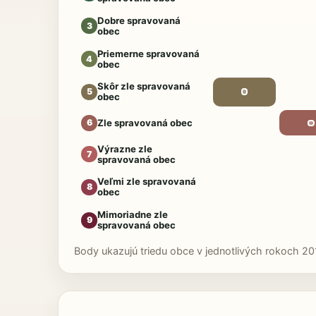
Dobre spravovaná
3
obec
Priemerne spravovaná
4
obec
Skôr zle spravovaná
5
obec
Zle spravovaná obec
6
Výrazne zle
7
spravovaná obec
Veľmi zle spravovaná
8
obec
Mimoriadne zle
9
spravovaná obec
Body ukazujú triedu obce v jednotlivých rokoch 20