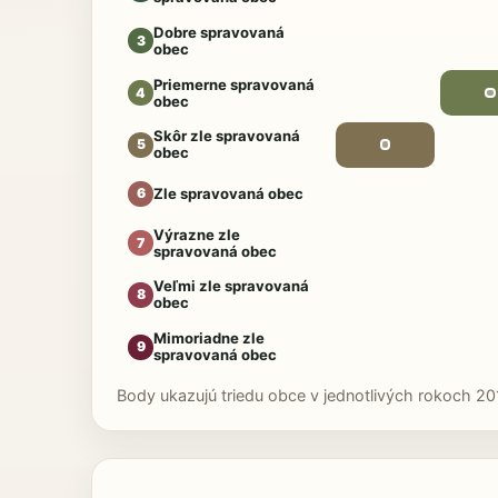
Dobre spravovaná
3
obec
Priemerne spravovaná
4
obec
Skôr zle spravovaná
5
obec
Zle spravovaná obec
6
Výrazne zle
7
spravovaná obec
Veľmi zle spravovaná
8
obec
Mimoriadne zle
9
spravovaná obec
Body ukazujú triedu obce v jednotlivých rokoch 20