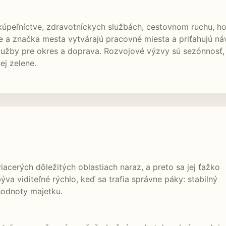
úpeľníctve, zdravotníckych službách, cestovnom ruchu, hot
e a značka mesta vytvárajú pracovné miesta a priťahujú ná
 služby pre okres a doprava. Rozvojové výzvy sú sezónnosť,
ej zelene.
iacerých dôležitých oblastiach naraz, a preto sa jej ťažko
ýva viditeľné rýchlo, keď sa trafia správne páky: stabilný
hodnoty majetku.