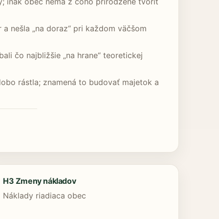
; inak obec nemá z čoho prirodzene tvoriť
r a nešla „na doraz“ pri každom väčšom
li čo najbližšie „na hrane“ teoretickej
hodobo rástla; znamená to budovať majetok a
H3 Zmeny nákladov
Náklady riadiaca obec