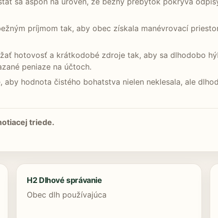
tať sa aspoň na úroveň, že bežný prebytok pokrýva odpisy
bežným príjmom tak, aby obec získala manévrovací priesto
ržať hotovosť a krátkodobé zdroje tak, aby sa dlhodobo hýba
iazané peniaze na účtoch.
je, aby hodnota čistého bohatstva nielen neklesala, ale dl
otiacej triede.
H2 Dlhové správanie
Obec dlh používajúca