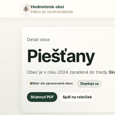
Hodnotenie obcí
PREHĽAD HOSPODÁRENIA
Detail obce
Piešťany
Obec je v roku 2024 zaradená do triedy
Sk
Skôr zle spravovaná obec
Zlepšuje sa
Stiahnuť PDF
Späť na rebríček