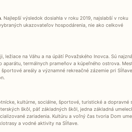
a
. Najlepší výsledok dosiahla v roku 2019, najslabší v roku
 vybraných ukazovateľov hospodárenia, nie ako celkové
ji, ležiace na Váhu a na úpätí Považského Inovca. Sú naj
 aparátu, termálnych prameňov a kúpeľného ostrova. Mesto
, športové areály a významné rekreačné zázemie pri Sĺňave
ón.
nícke, kultúrne, sociálne, športové, turistické a dopravné 
terských škôl, päť základných škôl, jedna základná umelec
ecializované zariadenia. Kultúru a voľný čas tvoria Dom um
klotrasy a vodné aktivity na Sĺňave.