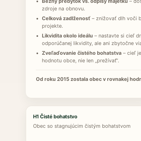
Bežný prebytok vs. odpisy majetku
– dos
zdroje na obnovu.
Celková zadlženosť
– znižovať dlh voči 
projekte.
Likvidita okolo ideálu
– nastavte si cieľ d
odporúčanej likvidity, ale ani zbytočne v
Zveľaďovanie čistého bohatstva
– cieľ 
hodnotu obce, nie len „prežívať“.
Od roku 2015 zostala obec v rovnakej hodn
H1 Čisté bohatstvo
Obec so stagnujúcim čistým bohatstvom