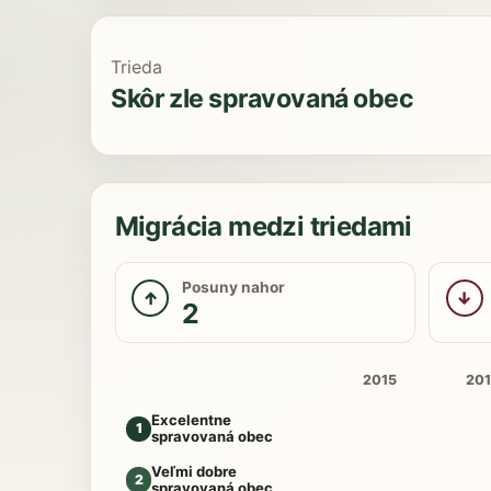
Trieda
Skôr zle spravovaná obec
Migrácia medzi triedami
Posuny nahor
↑
↓
2
2015
20
Excelentne
1
spravovaná obec
Veľmi dobre
2
spravovaná obec