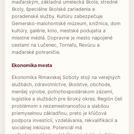
maďarským, základná umelecká škola, stredné
školy, špeciálne školské zariadenia a
poradenské služby. Kultúru zabezpečuje
Gemersko-malohontské múzeum, knižnica, dom
kultúry, galérie, kino, mestské podujatia a
miestne médiá. Dopravne je mesto napojené
cestami na Lučenec, Tornaľu, Revúcu a
maďarské pohraničie.
Ekonomika mesta
Ekonomika Rimavskej Soboty stojí na verejných
službách, zdravotníctve, školstve, obchode,
menšej výrobe, poľnohospodárskom zázemí,
logistike a službách pre široký okres. Región čelí
problémom s nezamestnanosťou a slabšou
priemyselnou základňou, preto je kľúčová
podpora investícií, vzdelávania, rekvalifikácií a
sociálnej inklúzie. Potenciál má