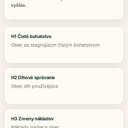
vyššie.
H1 Čisté bohatstvo
Obec so stagnujúcim čistým bohatstvom
H2 Dlhové správanie
Obec dlh používajúca
H3 Zmeny nákladov
Náklady riadiaca obec