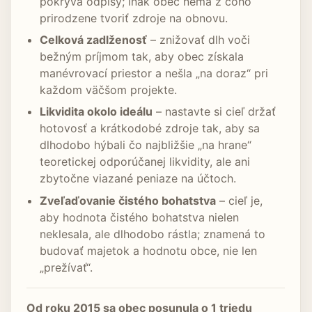
pokrýva odpisy; inak obec nemá z čoho
prirodzene tvoriť zdroje na obnovu.
Celková zadlženosť
– znižovať dlh voči
bežným príjmom tak, aby obec získala
manévrovací priestor a nešla „na doraz“ pri
každom väčšom projekte.
Likvidita okolo ideálu
– nastavte si cieľ držať
hotovosť a krátkodobé zdroje tak, aby sa
dlhodobo hýbali čo najbližšie „na hrane“
teoretickej odporúčanej likvidity, ale ani
zbytočne viazané peniaze na účtoch.
Zveľaďovanie čistého bohatstva
– cieľ je,
aby hodnota čistého bohatstva nielen
neklesala, ale dlhodobo rástla; znamená to
budovať majetok a hodnotu obce, nie len
„prežívať“.
Od roku 2015 sa obec posunula o 1 triedu