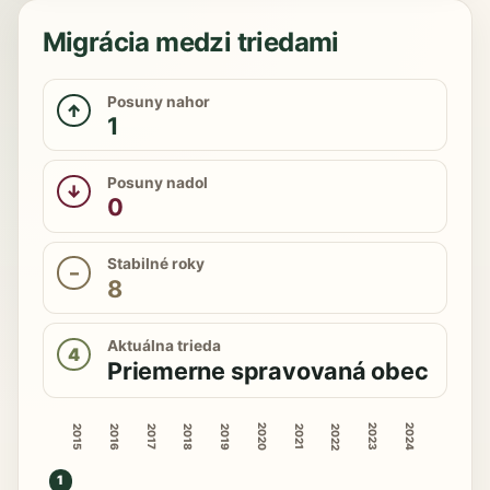
Migrácia medzi triedami
Posuny nahor
↑
1
Posuny nadol
↓
0
Stabilné roky
–
8
Aktuálna trieda
4
Priemerne spravovaná obec
2020
2023
2024
2015
2016
2018
2019
2022
2017
2021
1