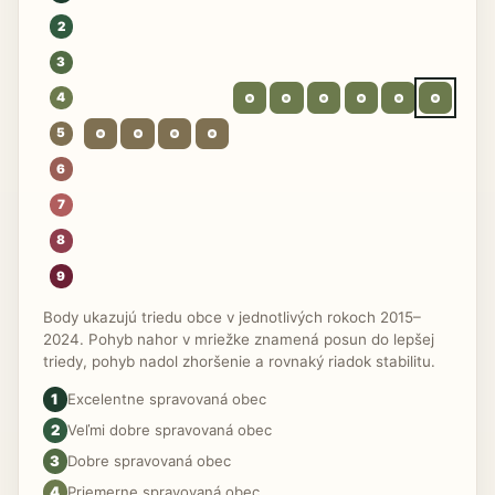
2
3
4
5
6
7
8
9
Body ukazujú triedu obce v jednotlivých rokoch 2015–
2024. Pohyb nahor v mriežke znamená posun do lepšej
triedy, pohyb nadol zhoršenie a rovnaký riadok stabilitu.
1
Excelentne spravovaná obec
2
Veľmi dobre spravovaná obec
3
Dobre spravovaná obec
4
Priemerne spravovaná obec