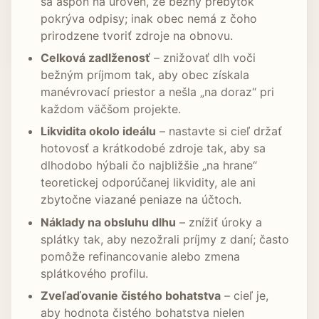
sa aspoň na úroveň, že bežný prebytok
pokrýva odpisy; inak obec nemá z čoho
prirodzene tvoriť zdroje na obnovu.
Celková zadlženosť
– znižovať dlh voči
bežným príjmom tak, aby obec získala
manévrovací priestor a nešla „na doraz“ pri
každom väčšom projekte.
Likvidita okolo ideálu
– nastavte si cieľ držať
hotovosť a krátkodobé zdroje tak, aby sa
dlhodobo hýbali čo najbližšie „na hrane“
teoretickej odporúčanej likvidity, ale ani
zbytočne viazané peniaze na účtoch.
Náklady na obsluhu dlhu
– znížiť úroky a
splátky tak, aby nezožrali príjmy z daní; často
pomôže refinancovanie alebo zmena
splátkového profilu.
Zveľaďovanie čistého bohatstva
– cieľ je,
aby hodnota čistého bohatstva nielen