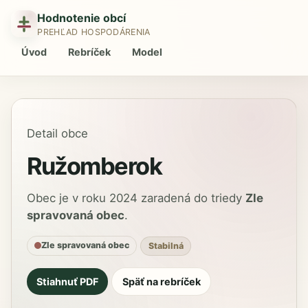
Hodnotenie obcí
PREHĽAD HOSPODÁRENIA
Úvod
Rebríček
Model
Detail obce
Ružomberok
Obec je v roku 2024 zaradená do triedy
Zle
spravovaná obec
.
Zle spravovaná obec
Stabilná
Stiahnuť PDF
Späť na rebríček