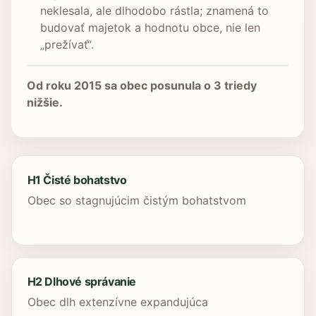
neklesala, ale dlhodobo rástla; znamená to
budovať majetok a hodnotu obce, nie len
„prežívať“.
Od roku 2015 sa obec posunula o 3 triedy
nižšie.
H1 Čisté bohatstvo
Obec so stagnujúcim čistým bohatstvom
H2 Dlhové správanie
Obec dlh extenzívne expandujúca