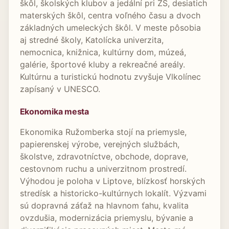
škôl, školských klubov a jedální pri ZŠ, desiatich
materských škôl, centra voľného času a dvoch
základných umeleckých škôl. V meste pôsobia
aj stredné školy, Katolícka univerzita,
nemocnica, knižnica, kultúrny dom, múzeá,
galérie, športové kluby a rekreačné areály.
Kultúrnu a turistickú hodnotu zvyšuje Vlkolínec
zapísaný v UNESCO.
Ekonomika mesta
Ekonomika Ružomberka stojí na priemysle,
papierenskej výrobe, verejných službách,
školstve, zdravotníctve, obchode, doprave,
cestovnom ruchu a univerzitnom prostredí.
Výhodou je poloha v Liptove, blízkosť horských
stredísk a historicko-kultúrnych lokalít. Výzvami
sú dopravná záťaž na hlavnom ťahu, kvalita
ovzdušia, modernizácia priemyslu, bývanie a