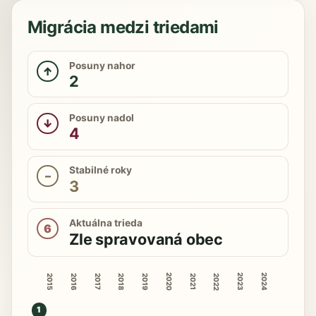
Migrácia medzi triedami
Posuny nahor
↑
2
Posuny nadol
↓
4
Stabilné roky
–
3
Aktuálna trieda
6
Zle spravovaná obec
2020
2023
2024
2015
2016
2018
2019
2022
2017
2021
1