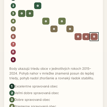
2
3
4
5
6
7
8
9
Body ukazujú triedu obce v jednotlivých rokoch 2015–
2024. Pohyb nahor v mriežke znamená posun do lepšej
triedy, pohyb nadol zhoršenie a rovnaký riadok stabilitu.
1
Excelentne spravovaná obec
2
Veľmi dobre spravovaná obec
3
Dobre spravovaná obec
4
Priemerne spravovaná obec