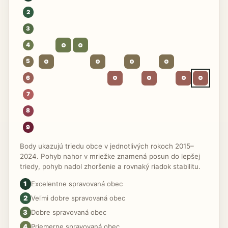
2
3
4
5
6
7
8
9
Body ukazujú triedu obce v jednotlivých rokoch 2015–
2024. Pohyb nahor v mriežke znamená posun do lepšej
triedy, pohyb nadol zhoršenie a rovnaký riadok stabilitu.
1
Excelentne spravovaná obec
2
Veľmi dobre spravovaná obec
3
Dobre spravovaná obec
4
Priemerne spravovaná obec