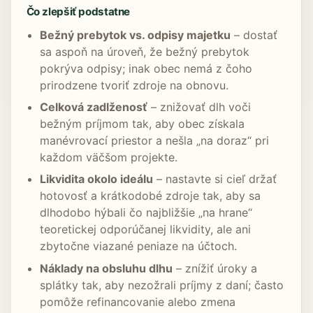
Čo zlepšiť podstatne
Bežný prebytok vs. odpisy majetku
– dostať
sa aspoň na úroveň, že bežný prebytok
pokrýva odpisy; inak obec nemá z čoho
prirodzene tvoriť zdroje na obnovu.
Celková zadlženosť
– znižovať dlh voči
bežným príjmom tak, aby obec získala
manévrovací priestor a nešla „na doraz“ pri
každom väčšom projekte.
Likvidita okolo ideálu
– nastavte si cieľ držať
hotovosť a krátkodobé zdroje tak, aby sa
dlhodobo hýbali čo najbližšie „na hrane“
teoretickej odporúčanej likvidity, ale ani
zbytočne viazané peniaze na účtoch.
Náklady na obsluhu dlhu
– znížiť úroky a
splátky tak, aby nezožrali príjmy z daní; často
pomôže refinancovanie alebo zmena