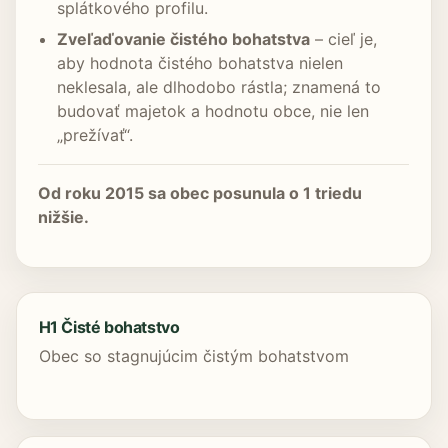
splátkového profilu.
Zveľaďovanie čistého bohatstva
– cieľ je,
aby hodnota čistého bohatstva nielen
neklesala, ale dlhodobo rástla; znamená to
budovať majetok a hodnotu obce, nie len
„prežívať“.
Od roku 2015 sa obec posunula o 1 triedu
nižšie.
H1 Čisté bohatstvo
Obec so stagnujúcim čistým bohatstvom