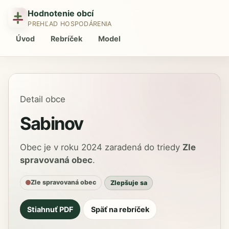
Hodnotenie obcí
PREHĽAD HOSPODÁRENIA
Úvod
Rebríček
Model
Detail obce
Sabinov
Obec je v roku 2024 zaradená do triedy
Zle
spravovaná obec
.
Zle spravovaná obec
Zlepšuje sa
Stiahnuť PDF
Späť na rebríček