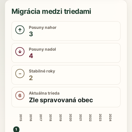
Migrácia medzi triedami
Posuny nahor
↑
3
Posuny nadol
↓
4
Stabilné roky
–
2
Aktuálna trieda
6
Zle spravovaná obec
2020
2023
2024
2015
2016
2018
2019
2022
2017
2021
1