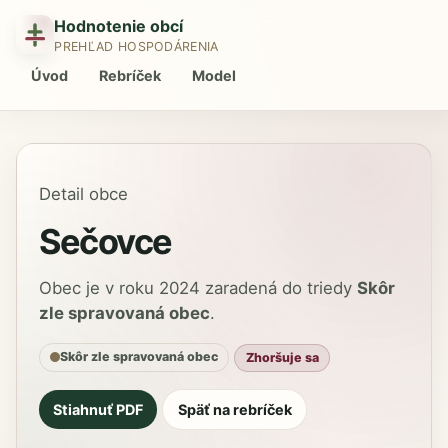
Hodnotenie obcí
PREHĽAD HOSPODÁRENIA
Úvod
Rebríček
Model
Detail obce
Sečovce
Obec je v roku 2024 zaradená do triedy
Skôr
zle spravovaná obec
.
Skôr zle spravovaná obec
Zhoršuje sa
Stiahnuť PDF
Späť na rebríček