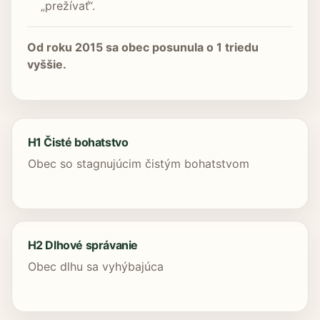
„prežívať“.
Od roku 2015 sa obec posunula o 1 triedu
vyššie.
H1 Čisté bohatstvo
Obec so stagnujúcim čistým bohatstvom
H2 Dlhové správanie
Obec dlhu sa vyhýbajúca