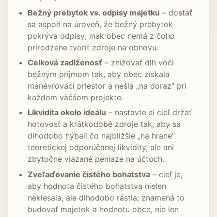
Bežný prebytok vs. odpisy majetku
– dostať
sa aspoň na úroveň, že bežný prebytok
pokrýva odpisy; inak obec nemá z čoho
prirodzene tvoriť zdroje na obnovu.
Celková zadlženosť
– znižovať dlh voči
bežným príjmom tak, aby obec získala
manévrovací priestor a nešla „na doraz“ pri
každom väčšom projekte.
Likvidita okolo ideálu
– nastavte si cieľ držať
hotovosť a krátkodobé zdroje tak, aby sa
dlhodobo hýbali čo najbližšie „na hrane“
teoretickej odporúčanej likvidity, ale ani
zbytočne viazané peniaze na účtoch.
Zveľaďovanie čistého bohatstva
– cieľ je,
aby hodnota čistého bohatstva nielen
neklesala, ale dlhodobo rástla; znamená to
budovať majetok a hodnotu obce, nie len