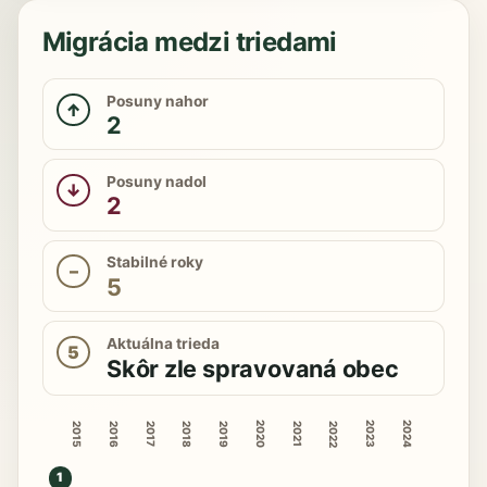
Migrácia medzi triedami
Posuny nahor
↑
2
Posuny nadol
↓
2
Stabilné roky
–
5
Aktuálna trieda
5
Skôr zle spravovaná obec
2020
2023
2024
2015
2016
2018
2019
2022
2017
2021
1