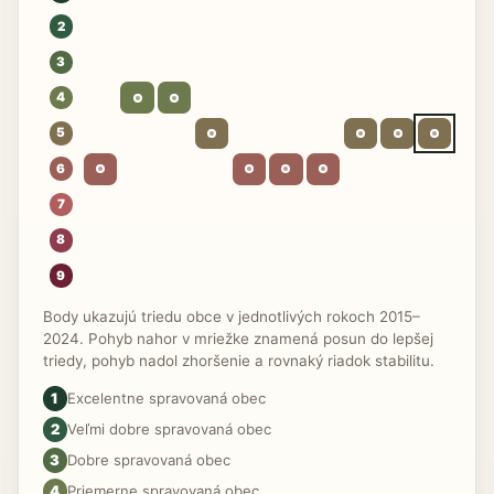
2
3
4
5
6
7
8
9
Body ukazujú triedu obce v jednotlivých rokoch 2015–
2024. Pohyb nahor v mriežke znamená posun do lepšej
triedy, pohyb nadol zhoršenie a rovnaký riadok stabilitu.
1
Excelentne spravovaná obec
2
Veľmi dobre spravovaná obec
3
Dobre spravovaná obec
4
Priemerne spravovaná obec