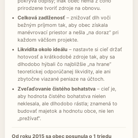
pokrýva odpisy; inak obec nemá z čoho
prirodzene tvoriť zdroje na obnovu.
Celková zadlženosť
– znižovať dlh voči
bežným príjmom tak, aby obec získala
manévrovací priestor a nešla „na doraz“ pri
každom väčšom projekte.
Likvidita okolo ideálu
– nastavte si cieľ držať
hotovosť a krátkodobé zdroje tak, aby sa
dlhodobo hýbali čo najbližšie „na hrane“
teoretickej odporúčanej likvidity, ale ani
zbytočne viazané peniaze na účtoch.
Zveľaďovanie čistého bohatstva
– cieľ je,
aby hodnota čistého bohatstva nielen
neklesala, ale dlhodobo rástla; znamená to
budovať majetok a hodnotu obce, nie len
„prežívať“.
Od roku 2015 sa obec posunula o 1 triedu