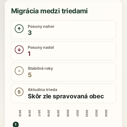
Migrácia medzi triedami
Posuny nahor
↑
3
Posuny nadol
↓
1
Stabilné roky
–
5
Aktuálna trieda
5
Skôr zle spravovaná obec
2020
2023
2024
2015
2016
2018
2019
2022
2017
2021
1