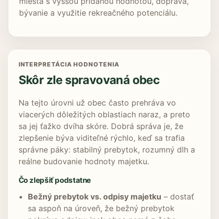
miesta s vyššou pridanou hodnotou, doprava,
bývanie a využitie rekreačného potenciálu.
INTERPRETÁCIA HODNOTENIA
Skôr zle spravovaná obec
Na tejto úrovni už obec často prehráva vo
viacerých dôležitých oblastiach naraz, a preto
sa jej ťažko dvíha skóre. Dobrá správa je, že
zlepšenie býva viditeľné rýchlo, keď sa trafia
správne páky: stabilný prebytok, rozumný dlh a
reálne budovanie hodnoty majetku.
Čo zlepšiť podstatne
Bežný prebytok vs. odpisy majetku
– dostať
sa aspoň na úroveň, že bežný prebytok