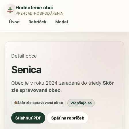
Hodnotenie obcí
PREHĽAD HOSPODÁRENIA
Úvod
Rebríček
Model
Detail obce
Senica
Obec je v roku 2024 zaradená do triedy
Skôr
zle spravovaná obec
.
Skôr zle spravovaná obec
Zlepšuje sa
Stiahnuť PDF
Späť na rebríček