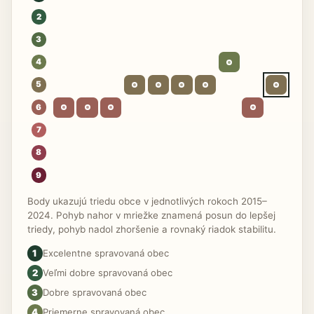
2
3
4
5
6
7
8
9
Body ukazujú triedu obce v jednotlivých rokoch 2015–
2024. Pohyb nahor v mriežke znamená posun do lepšej
triedy, pohyb nadol zhoršenie a rovnaký riadok stabilitu.
1
Excelentne spravovaná obec
2
Veľmi dobre spravovaná obec
3
Dobre spravovaná obec
4
Priemerne spravovaná obec