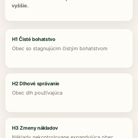
vyššie.
H1 Čisté bohatstvo
Obec so stagnujúcim čistým bohatstvom
H2 Dlhové správanie
Obec dlh používajúca
H3 Zmeny nákladov
Náklady nekontrolovane expandujúca obec