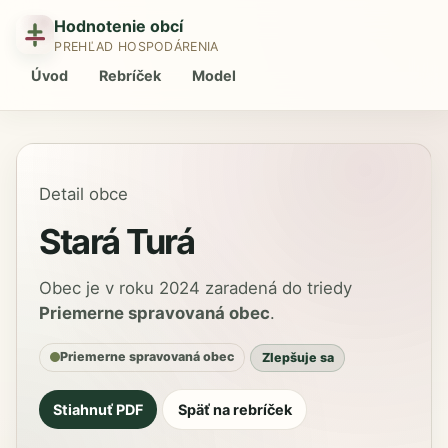
Hodnotenie obcí
PREHĽAD HOSPODÁRENIA
Úvod
Rebríček
Model
Detail obce
Stará Turá
Obec je v roku 2024 zaradená do triedy
Priemerne spravovaná obec
.
Priemerne spravovaná obec
Zlepšuje sa
Stiahnuť PDF
Späť na rebríček