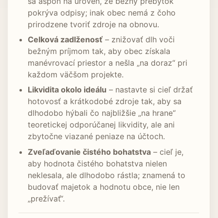
sa aspoň na úroveň, že bežný prebytok
pokrýva odpisy; inak obec nemá z čoho
prirodzene tvoriť zdroje na obnovu.
Celková zadlženosť
– znižovať dlh voči
bežným príjmom tak, aby obec získala
manévrovací priestor a nešla „na doraz“ pri
každom väčšom projekte.
Likvidita okolo ideálu
– nastavte si cieľ držať
hotovosť a krátkodobé zdroje tak, aby sa
dlhodobo hýbali čo najbližšie „na hrane“
teoretickej odporúčanej likvidity, ale ani
zbytočne viazané peniaze na účtoch.
Zveľaďovanie čistého bohatstva
– cieľ je,
aby hodnota čistého bohatstva nielen
neklesala, ale dlhodobo rástla; znamená to
budovať majetok a hodnotu obce, nie len
„prežívať“.