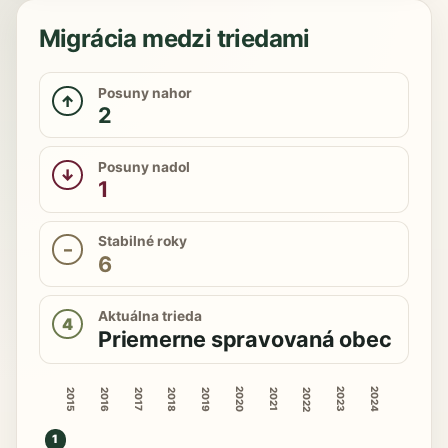
Migrácia medzi triedami
Posuny nahor
↑
2
Posuny nadol
↓
1
Stabilné roky
–
6
Aktuálna trieda
4
Priemerne spravovaná obec
2020
2023
2024
2015
2016
2018
2019
2022
2017
2021
1