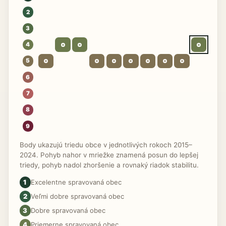
2
3
4
5
6
7
8
9
Body ukazujú triedu obce v jednotlivých rokoch 2015–
2024. Pohyb nahor v mriežke znamená posun do lepšej
triedy, pohyb nadol zhoršenie a rovnaký riadok stabilitu.
1
Excelentne spravovaná obec
2
Veľmi dobre spravovaná obec
3
Dobre spravovaná obec
4
Priemerne spravovaná obec