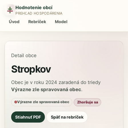
Hodnotenie obcí
PREHĽAD HOSPODÁRENIA
Úvod
Rebríček
Model
Detail obce
Stropkov
Obec je v roku 2024 zaradená do triedy
Výrazne zle spravovaná obec
.
Výrazne zle spravovaná obec
Zhoršuje sa
Stiahnuť PDF
Späť na rebríček