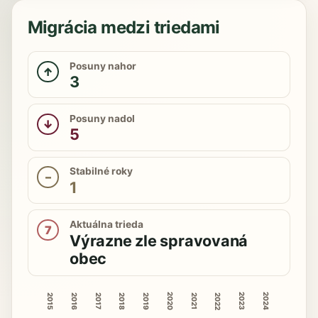
Migrácia medzi triedami
Posuny nahor
↑
3
Posuny nadol
↓
5
Stabilné roky
–
1
Aktuálna trieda
7
Výrazne zle spravovaná
obec
2020
2023
2024
2015
2016
2018
2019
2022
2017
2021