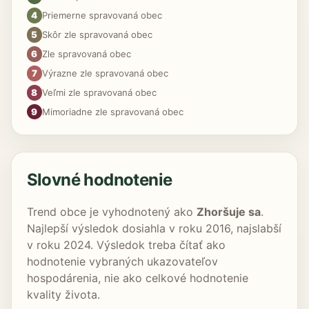
4
Priemerne spravovaná obec
5
Skôr zle spravovaná obec
6
Zle spravovaná obec
7
Výrazne zle spravovaná obec
8
Veľmi zle spravovaná obec
9
Mimoriadne zle spravovaná obec
Slovné hodnotenie
Trend obce je vyhodnotený ako
Zhoršuje sa
.
Najlepší výsledok dosiahla v roku 2016, najslabší
v roku 2024. Výsledok treba čítať ako
hodnotenie vybraných ukazovateľov
hospodárenia, nie ako celkové hodnotenie
kvality života.