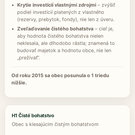
Krytie investícií vlastnými zdrojmi
– zvýšiť
podiel investícií platených z vlastného
(rezervy, prebytok, fondy), nie len z úveru.
Zveľaďovanie čistého bohatstva
– cieľ je,
aby hodnota čistého bohatstva nielen
neklesala, ale dlhodobo rástla; znamená to
budovať majetok a hodnotu obce, nie len
„prežívať“.
Od roku 2015 sa obec posunula o 1 triedu
nižšie.
H1 Čisté bohatstvo
Obec s klesajúcim čistým bohatstvom