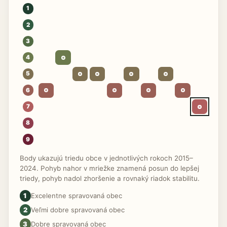
1
2
3
4
5
6
7
8
9
Body ukazujú triedu obce v jednotlivých rokoch 2015–
2024. Pohyb nahor v mriežke znamená posun do lepšej
triedy, pohyb nadol zhoršenie a rovnaký riadok stabilitu.
1
Excelentne spravovaná obec
2
Veľmi dobre spravovaná obec
3
Dobre spravovaná obec