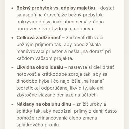
Bežný prebytok vs. odpisy majetku
– dostať
sa aspoň na úroveň, že bežný prebytok
pokrýva odpisy; inak obec nemá z čoho
prirodzene tvoriť zdroje na obnovu.
Celková zadlženosť
– znižovať dlh voči
bežným príjmom tak, aby obec získala
manévrovací priestor a nešla „na doraz“ pri
každom väčšom projekte.
Likvidita okolo ideálu
– nastavte si cieľ držať
hotovosť a krátkodobé zdroje tak, aby sa
dlhodobo hýbali čo najbližšie „na hrane“
teoretickej odporúčanej likvidity, ale ani
zbytočne viazané peniaze na účtoch.
Náklady na obsluhu dlhu
– znížiť úroky a
splátky tak, aby nezožrali príjmy z daní; často
pomôže refinancovanie alebo zmena
splátkového profilu.