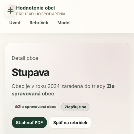
Hodnotenie obcí
PREHĽAD HOSPODÁRENIA
Úvod
Rebríček
Model
Detail obce
Stupava
Obec je v roku 2024 zaradená do triedy
Zle
spravovaná obec
.
Zle spravovaná obec
Zlepšuje sa
Stiahnuť PDF
Späť na rebríček