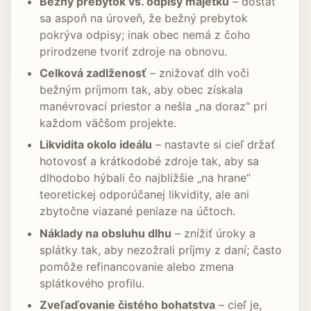
Bežný prebytok vs. odpisy majetku
– dostať
sa aspoň na úroveň, že bežný prebytok
pokrýva odpisy; inak obec nemá z čoho
prirodzene tvoriť zdroje na obnovu.
Celková zadlženosť
– znižovať dlh voči
bežným príjmom tak, aby obec získala
manévrovací priestor a nešla „na doraz“ pri
každom väčšom projekte.
Likvidita okolo ideálu
– nastavte si cieľ držať
hotovosť a krátkodobé zdroje tak, aby sa
dlhodobo hýbali čo najbližšie „na hrane“
teoretickej odporúčanej likvidity, ale ani
zbytočne viazané peniaze na účtoch.
Náklady na obsluhu dlhu
– znížiť úroky a
splátky tak, aby nezožrali príjmy z daní; často
pomôže refinancovanie alebo zmena
splátkového profilu.
Zveľaďovanie čistého bohatstva
– cieľ je,