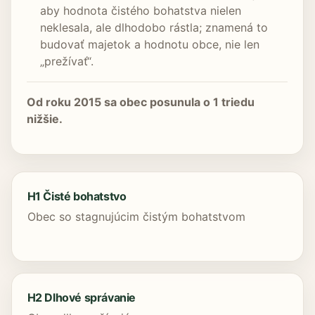
aby hodnota čistého bohatstva nielen
neklesala, ale dlhodobo rástla; znamená to
budovať majetok a hodnotu obce, nie len
„prežívať“.
Od roku 2015 sa obec posunula o 1 triedu
nižšie.
H1 Čisté bohatstvo
Obec so stagnujúcim čistým bohatstvom
H2 Dlhové správanie