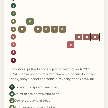
2
3
4
5
6
7
8
9
Body ukazujú triedu obce v jednotlivých rokoch 2015–
2024. Pohyb nahor v mriežke znamená posun do lepšej
triedy, pohyb nadol zhoršenie a rovnaký riadok stabilitu.
1
Excelentne spravovaná obec
2
Veľmi dobre spravovaná obec
3
Dobre spravovaná obec
4
Priemerne spravovaná obec