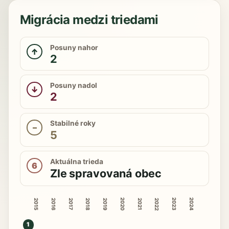
Migrácia medzi triedami
Posuny nahor
↑
2
Posuny nadol
↓
2
Stabilné roky
–
5
Aktuálna trieda
6
Zle spravovaná obec
2020
2023
2024
2015
2016
2018
2019
2022
2017
2021
1