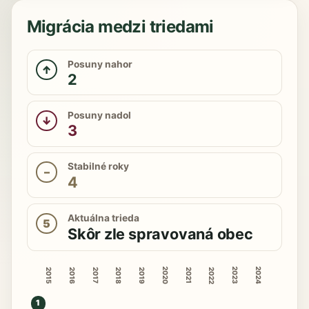
Migrácia medzi triedami
Posuny nahor
↑
2
Posuny nadol
↓
3
Stabilné roky
–
4
Aktuálna trieda
5
Skôr zle spravovaná obec
2020
2023
2024
2015
2016
2018
2019
2022
2017
2021
1