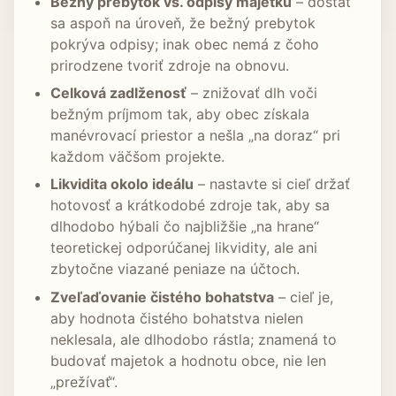
Bežný prebytok vs. odpisy majetku
– dostať
sa aspoň na úroveň, že bežný prebytok
pokrýva odpisy; inak obec nemá z čoho
prirodzene tvoriť zdroje na obnovu.
Celková zadlženosť
– znižovať dlh voči
bežným príjmom tak, aby obec získala
manévrovací priestor a nešla „na doraz“ pri
každom väčšom projekte.
Likvidita okolo ideálu
– nastavte si cieľ držať
hotovosť a krátkodobé zdroje tak, aby sa
dlhodobo hýbali čo najbližšie „na hrane“
teoretickej odporúčanej likvidity, ale ani
zbytočne viazané peniaze na účtoch.
Zveľaďovanie čistého bohatstva
– cieľ je,
aby hodnota čistého bohatstva nielen
neklesala, ale dlhodobo rástla; znamená to
budovať majetok a hodnotu obce, nie len
„prežívať“.