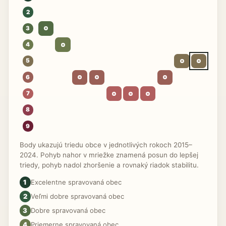
2
3
4
5
6
7
8
9
Body ukazujú triedu obce v jednotlivých rokoch 2015–
2024. Pohyb nahor v mriežke znamená posun do lepšej
triedy, pohyb nadol zhoršenie a rovnaký riadok stabilitu.
1
Excelentne spravovaná obec
2
Veľmi dobre spravovaná obec
3
Dobre spravovaná obec
4
Priemerne spravovaná obec