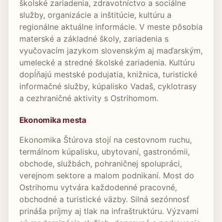
školské zariadenia, zdravotníctvo a sociálne
služby, organizácie a inštitúcie, kultúru a
regionálne aktuálne informácie. V meste pôsobia
materské a základné školy, zariadenia s
vyučovacím jazykom slovenským aj maďarským,
umelecké a stredné školské zariadenia. Kultúru
dopĺňajú mestské podujatia, knižnica, turistické
informačné služby, kúpalisko Vadaš, cyklotrasy
a cezhraničné aktivity s Ostrihomom.
Ekonomika mesta
Ekonomika Štúrova stojí na cestovnom ruchu,
termálnom kúpalisku, ubytovaní, gastronómii,
obchode, službách, pohraničnej spolupráci,
verejnom sektore a malom podnikaní. Most do
Ostrihomu vytvára každodenné pracovné,
obchodné a turistické väzby. Silná sezónnosť
prináša príjmy aj tlak na infraštruktúru. Výzvami