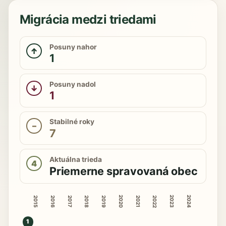
Migrácia medzi triedami
Posuny nahor
↑
1
Posuny nadol
↓
1
Stabilné roky
–
7
Aktuálna trieda
4
Priemerne spravovaná obec
2020
2023
2024
2015
2016
2018
2019
2022
2017
2021
1