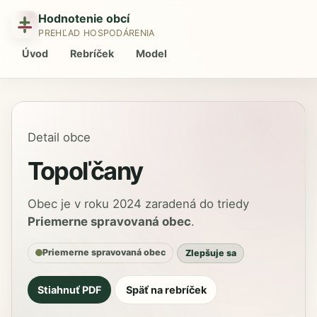
Hodnotenie obcí
PREHĽAD HOSPODÁRENIA
Úvod
Rebríček
Model
Detail obce
Topoľčany
Obec je v roku 2024 zaradená do triedy
Priemerne spravovaná obec
.
Priemerne spravovaná obec
Zlepšuje sa
Stiahnuť PDF
Späť na rebríček