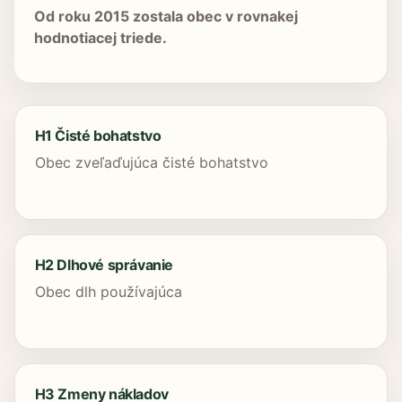
Od roku 2015 zostala obec v rovnakej
hodnotiacej triede.
H1 Čisté bohatstvo
Obec zveľaďujúca čisté bohatstvo
H2 Dlhové správanie
Obec dlh používajúca
H3 Zmeny nákladov