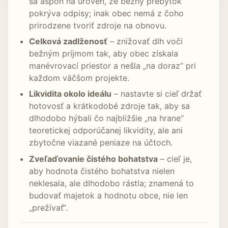
sa aspoň na úroveň, že bežný prebytok
pokrýva odpisy; inak obec nemá z čoho
prirodzene tvoriť zdroje na obnovu.
Celková zadlženosť
– znižovať dlh voči
bežným príjmom tak, aby obec získala
manévrovací priestor a nešla „na doraz“ pri
každom väčšom projekte.
Likvidita okolo ideálu
– nastavte si cieľ držať
hotovosť a krátkodobé zdroje tak, aby sa
dlhodobo hýbali čo najbližšie „na hrane“
teoretickej odporúčanej likvidity, ale ani
zbytočne viazané peniaze na účtoch.
Zveľaďovanie čistého bohatstva
– cieľ je,
aby hodnota čistého bohatstva nielen
neklesala, ale dlhodobo rástla; znamená to
budovať majetok a hodnotu obce, nie len
„prežívať“.