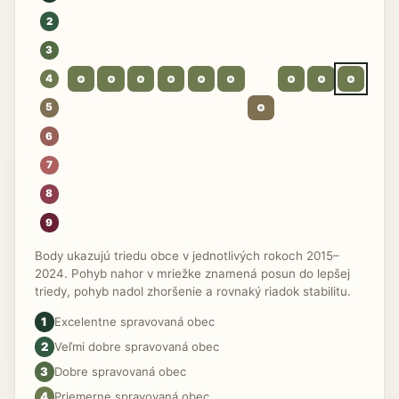
2
3
4
5
6
7
8
9
Body ukazujú triedu obce v jednotlivých rokoch 2015–
2024. Pohyb nahor v mriežke znamená posun do lepšej
triedy, pohyb nadol zhoršenie a rovnaký riadok stabilitu.
1
Excelentne spravovaná obec
2
Veľmi dobre spravovaná obec
3
Dobre spravovaná obec
4
Priemerne spravovaná obec